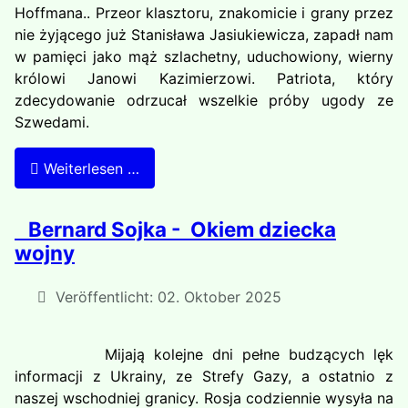
Hoffmana.. Przeor klasztoru, znakomicie i grany przez
nie żyjącego już Stanisława Jasiukiewicza, za­padł nam
w pamięci jako mąż szlachetny, uduchowiony, wier­ny
królowi Janowi Kazimierzo­wi. Patriota, który
zdecydowa­nie odrzucał wszelkie próby ugody ze
Szwedami.
Weiterlesen …
Bernard Sojka - Okiem dziecka
wojny
Veröffentlicht: 02. Oktober 2025
Mijają kolejne dni pełne budzących lęk
informacji z Ukrainy, ze Strefy Gazy, a ostatnio z
naszej wschodniej granicy. Rosja codziennie wysyła na