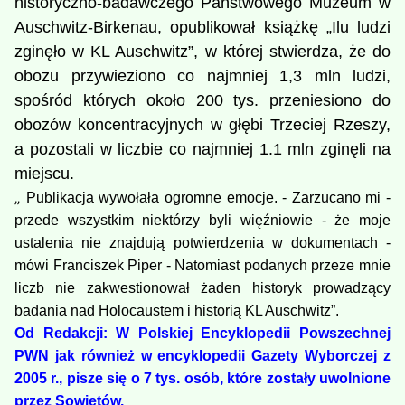
historyczno-badawczego Państwowego Muzeum w
Auschwitz-Birkenau, opublikował książkę „Ilu ludzi
zginęło w KL Auschwitz”, w której stwierdza, że do
obozu przywieziono co najmniej 1,3 mln ludzi,
spośród których około 200 tys. przeniesiono do
obozów koncentracyjnych w głębi Trzeciej Rzeszy,
a pozostali w liczbie co najmniej 1.1 mln zginęli na
miejscu.
„
Publikacja wywołała ogromne emocje. - Zarzucano mi -
przede wszystkim niektórzy byli więźniowie - że moje
ustalenia nie znajdują potwierdzenia w dokumentach -
mówi Franciszek Piper - Natomiast podanych przeze mnie
liczb nie zakwestionował żaden historyk prowadzący
badania nad Holocaustem i historią KL Auschwitz”.
Od Redakcji: W Polskiej Encyklopedii Powszechnej
PWN jak również w encyklopedii Gazety Wyborczej z
2005 r., pisze się o 7 tys. osób, które zostały uwolnione
przez Sowietów.