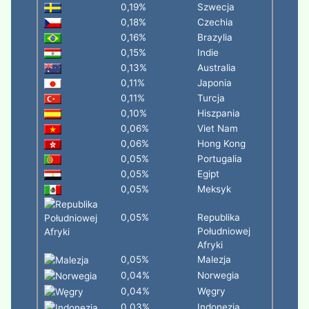
0,19%
Szwecja
0,18%
Czechia
0,16%
Brazylia
0,15%
Indie
0,13%
Australia
0,11%
Japonia
0,11%
Turcja
0,10%
Hiszpania
0,06%
Viet Nam
0,06%
Hong Kong
0,05%
Portugalia
0,05%
Egipt
0,05%
Meksyk
0,05%
Republika
Południowej
Afryki
0,05%
Malezja
0,04%
Norwegia
0,04%
Węgry
0,03%
Indonezja