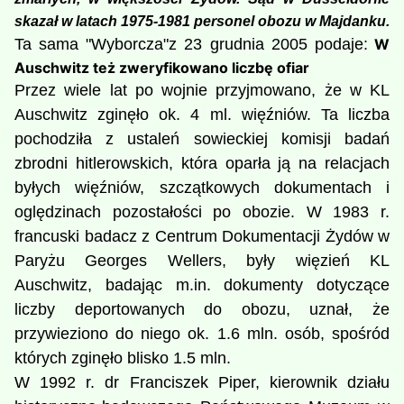
skazał w latach 1975-1981 personel obozu w Majdanku.
Ta sama "Wyborcza"z 23 grudnia 2005 podaje:
W
Auschwitz też zweryfikowano liczbę ofiar
Przez wiele lat po wojnie przyjmowano, że w KL
Auschwitz zginęło ok. 4 ml. więźniów. Ta liczba
pochodziła z ustaleń sowieckiej komisji badań
zbrodni hitlerowskich, która oparła ją na relacjach
byłych więźniów, szczątkowych dokumentach i
oględzinach pozostałości po obozie. W 1983 r.
francuski badacz z Centrum Dokumentacji Żydów w
Paryżu Georges Wellers, były więzień KL
Auschwitz, badając m.in. dokumenty dotyczące
liczby deportowanych do obozu, uznał, że
przywieziono do niego ok. 1.6 mln. osób, spośród
których zginęło blisko 1.5 mln.
W 1992 r. dr Franciszek Piper, kierownik działu