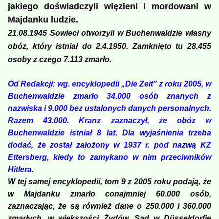
jakiego doświadczyli więzieni i mordowani w
Majdanku ludzie.
21.08.1945 Sowieci otworzyli w Buchenwaldzie własny
obóz, który istniał do 2.4.1950. Zamknięto tu 28.455
osoby z czego 7.113 zmarło.
Od Redakcji:
wg. encyklopedii „Die Zeit” z roku 2005, w
Buchenwaldzie zmarło 34.000 osób znanych z
nazwiska i 9.000 bez ustalonych danych personalnych.
Razem 43.000. Kranz zaznaczył, że obóz w
Buchenwaldzie istniał 8 lat. Dla wyjaśnienia trzeba
dodać, że został założony w 1937 r. pod nazwą KZ
Ettersberg, kiedy to zamykano w nim przeciwników
Hitlera.
W tej samej encyklopedii, tom 9 z 2005 roku podają, że
w Majdanku zmarło conajmniej 60.000 osób,
zaznaczając, że są również dane o 250.000 i 360.000
zmarłych, w większości Żydów. Sąd w Düsseldorfie