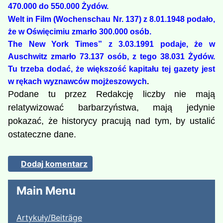
470.000 do 550.000 Żydów.
Welt in Film (Wochenschau Nr. 137) z 8.01.1948 podało,
że w Oświęcimiu zmarło 300.000 osób.
The New York Times” z 3.03.1991 podaje, że w
Auschwitz zmarło 73.137 osób, z tego 38.031 Żydów.
Tu trzeba dodać, że większość kapitału tej gazety jest
w rękach wyznawców mojżeszowych
.
Podane tu przez Redakcję liczby nie mają
relatywizować barbarzyństwa, mają jedynie
pokazać, że historycy pracują nad tym, by ustalić
ostateczne dane.
Dodaj komentarz
Main Menu
Artykuły/Beiträge