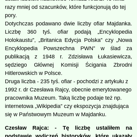
razy mniej od szacunków, które funkcjonują do tej
pory.
Dotychczas podawano dwie liczby ofiar Majdanka.
Liczbę 360 tyś. ofiar podają „Encyklopedia
Holokaustu”, „Britanica Edycja Polska” czy „Nowa
Encyklopedia Powszechna PWN” w ślad za
publikacją z 1948 r. Zdzisława Łukasiewicza,
sędziego Głównej Komisji Ścigania Zbrodni
Hitlerowskich w Polsce.
Druga liczba - 235 tyś. ofiar - pochodzi z artykułu z
1992 r. dr Czesława Rajcy, obecnie emerytowanego
pracownika Muzeum. Taką liczbę podaje też np.
internetowa „Wikipedia” czy ekspozycja znajdująca
się w Państwowym Muzeum w Majdanku.
C
zesław Rajca: - Tę liczbę ustaliłem na
podstawie wyliczeń historyków, które ukazały