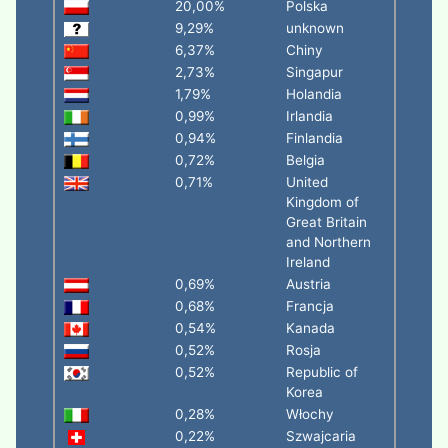
20,00%
Polska
9,29%
unknown
6,37%
Chiny
2,73%
Singapur
1,79%
Holandia
0,99%
Irlandia
0,94%
Finlandia
0,72%
Belgia
0,71%
United
Kingdom of
Great Britain
and Northern
Ireland
0,69%
Austria
0,68%
Francja
0,54%
Kanada
0,52%
Rosja
0,52%
Republic of
Korea
0,28%
Włochy
0,22%
Szwajcaria