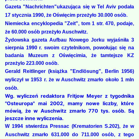
Gazeta "Nachrichten"ukazująca się w Tel Aviv podała
17 stycznia 1990, że Oświęcim przeżyło 30.000 osób.
Niemiecka encyklopedia "Zeit", tom 1 str. 470, podaje,
że 60.000 osób przeżyło Auschwitz.
Żydowska gazeta Aufbau Nowego Jorku wyjaśniła 3
sierpnia 1990 r. swoim czytelnikom, powołując się na
badania Muzeum z Oświęcimia, że tamtejsze KZ
przeżylo 223.000 osób.
Gerald Reitlinger (książka "Endlösung", Berlin 1956)
wyliczył w 1953 r. że w Auschwitz zmarło około 1 mln
osób.
Wg. wyliczeń redaktora Fritjow Meyer z tygodnika
"Osteuropa" mai 2002, mamy nowe liczby, które
mówią, że w Auschwitz zmarło 770 tys. osób. Są
jeszcze inne wyliczenia.
W 1994 stwierdza Pressac (Krematorien S.202), że w
Auschwitz zmarło 631.000 do 711.000 osób, z tego