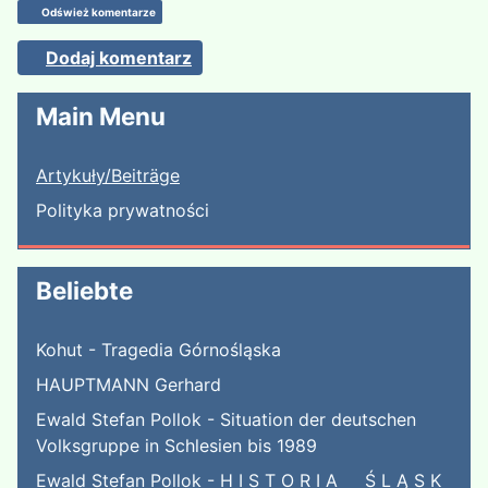
Odśwież komentarze
Dodaj komentarz
Main Menu
Artykuły/Beiträge
Polityka prywatności
Beliebte
Kohut - Tragedia Górnośląska
HAUPTMANN Gerhard
Ewald Stefan Pollok - Situation der deutschen
Volksgruppe in Schlesien bis 1989
Ewald Stefan Pollok - H I S T O R I A Ś L Ą S K