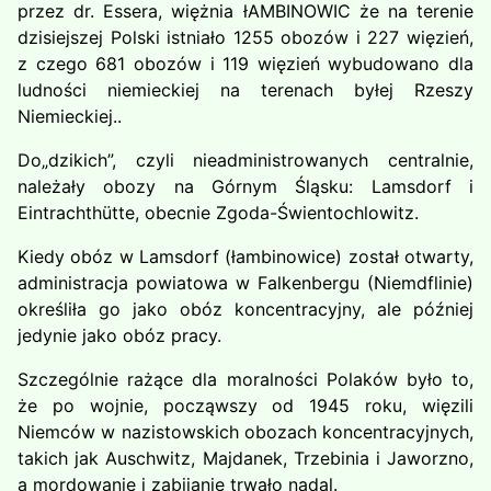
przez dr. Essera, więżnia łAMBINOWIC że na terenie
dzisiejszej Polski istniało 1255 obozów i 227 więzień,
z czego 681 obozów i 119 więzień wybudowano dla
ludności niemieckiej na terenach byłej Rzeszy
Niemieckiej..
Do„dzikich”, czyli nieadministrowanych centralnie,
należały obozy na Górnym Śląsku: Lamsdorf i
Eintrachthütte, obecnie Zgoda-Świentochlowitz.
Kiedy obóz w Lamsdorf (łambinowice) został otwarty,
administracja powiatowa w Falkenbergu (Niemdflinie)
określiła go jako obóz koncentracyjny, ale później
jedynie jako obóz pracy.
Szczególnie rażące dla moralności Polaków było to,
że po wojnie, począwszy od 1945 roku, więzili
Niemców w nazistowskich obozach koncentracyjnych,
takich jak Auschwitz, Majdanek, Trzebinia i Jaworzno,
a mordowanie i zabijanie trwało nadal.