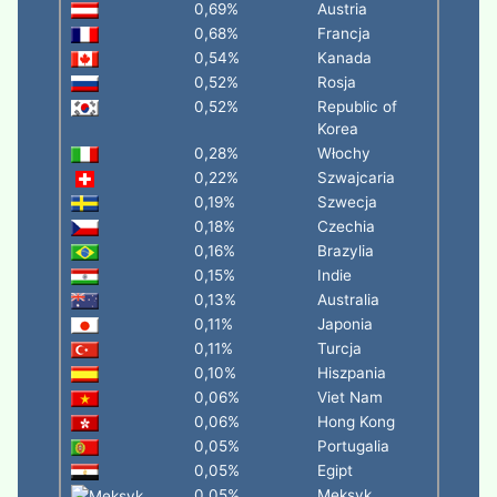
0,69%
Austria
0,68%
Francja
0,54%
Kanada
0,52%
Rosja
0,52%
Republic of
Korea
0,28%
Włochy
0,22%
Szwajcaria
0,19%
Szwecja
0,18%
Czechia
0,16%
Brazylia
0,15%
Indie
0,13%
Australia
0,11%
Japonia
0,11%
Turcja
0,10%
Hiszpania
0,06%
Viet Nam
0,06%
Hong Kong
0,05%
Portugalia
0,05%
Egipt
0,05%
Meksyk