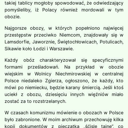
takiej tablicy mogłoby spowodować, że odwiedzający
pomyśleliby, iż Polacy również mordowali w tym
obozie.
Najgorsze obozy, w których popełniono najwięcej
przestępstw przeciwko Niemcom, znajdowały się w
Lamsdorfie, Jaworznie, Świętochłowicach, Potulicach,
Sikawie koło Łodzi i Warszawie.
Każdy obóz charakteryzował się specyficznymi
formami prześladowań. Na przykład w obozie
wiejskim w Wolnicy Niechmirowskiej w centralnej
Polsce niedaleko Zgierza, ogłoszono, że każdy, kto
mówi po niemiecku, będzie karany śmiercią. Jeśli ktoś
uciekł z obozu, dziesięciu innych więźniów miało
zostać za to rozstrzelanych.
W czasach komunizmu mówienie o obozach w Polsce
było zabronione. W moim archiwum przechowuję kilka
kopii dokumentów z pieczątką „śćisle tajne”, co