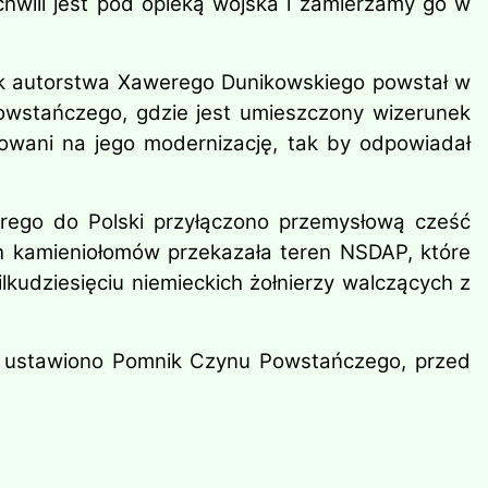
j chwili jest pod opieką wojska i zamierzamy go w
ik autorstwa Xawerego Dunikowskiego powstał w
owstańczego, gdzie jest umieszczony wizerunek
dowani na jego modernizację, tak by odpowiadał
órego do Polski przyłączono przemysłową cześć
h kamieniołomów przekazała teren NSDAP, które
udziesięciu niemieckich żołnierzy walczących z
u ustawiono Pomnik Czynu Powstańczego, przed