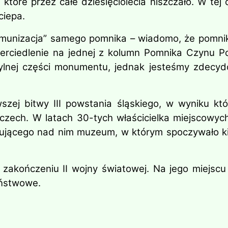
, które przez całe dziesięciolecia niszczało. W te
ciepa.
komunizacja” samego pomnika – wiadomo, że pomn
erciedlenie na jednej z kolumn Pomnika Czynu P
tylnej części monumentu, jednak jesteśmy zdecy
szej bitwy III powstania śląskiego, w wyniku kt
czech. W latach 30-tych właścicielka miejscowyc
ującego nad nim muzeum, w którym spoczywało kilk
zakończeniu II wojny światowej. Na jego miejsc
aństwowe.