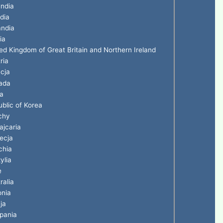
ndia
ndia
andia
ia
ed Kingdom of Great Britain and Northern Ireland
ria
cja
ada
a
blic of Korea
chy
jcaria
ecja
chia
ylia
e
ralia
onia
ja
pania