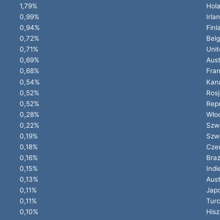
1,79%
Hola
0,99%
Irla
0,94%
Finl
0,72%
Belg
0,71%
Unit
0,69%
Aust
0,68%
Fran
0,54%
Kan
0,52%
Rosj
0,52%
Repu
0,28%
Wło
0,22%
Szwa
0,19%
Szw
0,18%
Cze
0,16%
Braz
0,15%
Indi
0,13%
Aust
0,11%
Jap
0,11%
Turc
0,10%
Hisz