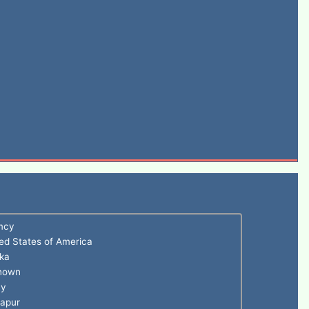
mcy
ed States of America
ka
nown
ny
gapur