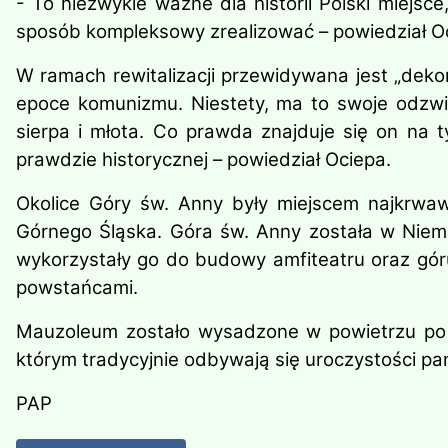
- To niezwykle ważne dla historii Polski miejsce
sposób kompleksowy zrealizować – powiedział O
W ramach rewitalizacji przewidywana jest „de
epoce komunizmu. Niestety, ma to swoje odzwi
sierpa i młota. Co prawda znajduje się on na 
prawdzie historycznej – powiedział Ociepa.
Okolice Góry św. Anny były miejscem najkrwaw
Górnego Śląska. Góra św. Anny została w Niem
wykorzystały go do budowy amfiteatru oraz gór
powstańcami.
Mauzoleum zostało wysadzone w powietrzu po 
którym tradycyjnie odbywają się uroczystości p
PAP