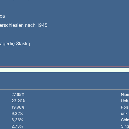
jca
erschlesien nach 1945
ragedię Śląską
27,65%
Nie
23,20%
Unit
19,98%
Pols
9,32%
unk
6,36%
Chi
2,73%
Sin