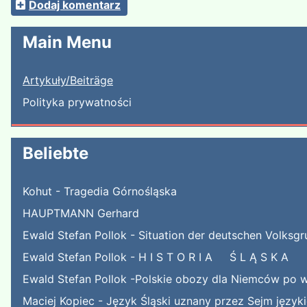
Dodaj komentarz
Main Menu
Artykuły/Beiträge
Polityka prywatności
Beliebte
Kohut - Tragedia Górnośląska
HAUPTMANN Gerhard
Ewald Stefan Pollok - Situation der deutschen Volksgr
Ewald Stefan Pollok - H I S T O R I A Ś L Ą S K A
Ewald Stefan Pollok -Polskie obozy dla Niemców po w
Maciej Kopiec - Język Śląski uznany przez Sejm języ