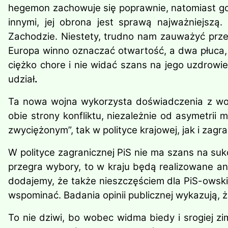
hegemon zachowuje się poprawnie, natomiast go
innymi, jej obrona jest sprawą najważniejszą.
Zachodzie. Niestety, trudno nam zauważyć prze
Europa winno oznaczać otwartość, a dwa płuca, w
ciężko chore i nie widać szans na jego uzdrowi
udział
.
Ta nowa wojna wykorzysta doświadczenia z wojn
obie strony konfliktu, niezależnie od asymetrii 
zwyciężonym”, tak w polityce krajowej, jak i zagra
W polityce zagranicznej PiS nie ma szans na sukce
przegra wybory, to w kraju będą realizowane ant
dodajemy, że także nieszczęściem dla PiS-owskic
wspominać. Badania opinii publicznej wykazują, 
To nie dziwi, bo wobec widma biedy i srogiej z