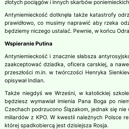
złotych pociągów i innych skarbów poniemieckich
Antyniemieckość dotknęła także katastrofy odrz
prawidłowo, co musimy naprawić aby rzeka odzy
będziemy niczego ustalać. Pewnie, w końcu Odra
Wspieranie P
Antyniemieckość i znacznie słabsza antyrosyjsk
zaakceptować dziadka, oficera carskiej, a nawe
przeszłości m.in. w twórczości Henryka Sienki
opisywał Indian.
Także niegdyś we Wrześni, w katolickiej szkol
będziesz wymawiał imienia Pana Boga po niemi
Czechach podrzucono Ślązakom, jednak się nie u
miliardów z KPO. W kwestii należnych Polsce r
której spadkobiercą jest dzisiejsza Rosja.