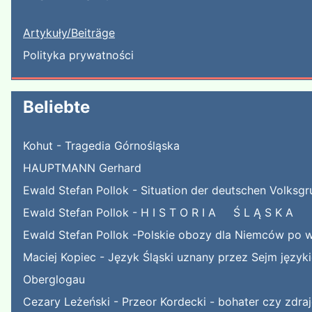
Artykuły/Beiträge
Polityka prywatności
Beliebte
Kohut - Tragedia Górnośląska
HAUPTMANN Gerhard
Ewald Stefan Pollok - Situation der deutschen Volksgr
Ewald Stefan Pollok - H I S T O R I A Ś L Ą S K A
Ewald Stefan Pollok -Polskie obozy dla Niemców po w
Maciej Kopiec - Język Śląski uznany przez Sejm języ
Oberglogau
Cezary Leżeński - Przeor Kordecki - bohater czy zdra