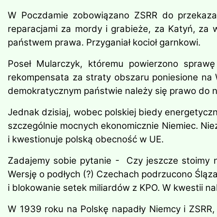
W Poczdamie zobowiązano ZSRR do przekazania
reparacjami za mordy i grabieże, za Katyń, za
państwem prawa. Przyganiał kocioł garnkowi.
Poseł Mularczyk, któremu powierzono sprawę r
rekompensata za straty obszaru poniesione na W
demokratycznym państwie należy się prawo do nor
Jednak dzisiaj, wobec polskiej biedy energetycz
szczególnie mocnych ekonomicznie Niemiec. Niez
i kwestionuje polską obecność w UE.
Zadajemy sobie pytanie - Czy jeszcze stoimy n
Wersję o podłych (?) Czechach podrzucono Ślązak
i blokowanie setek miliardów z KPO. W kwestii na
W 1939 roku na Polskę napadły Niemcy i ZSRR, 