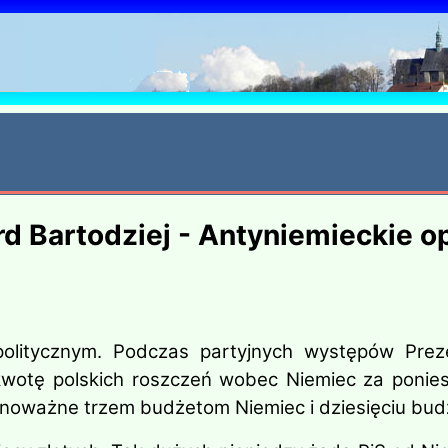
6
ard Bartodziej - Antyniemieckie 
olitycznym. Podczas partyjnych występów Preze
otę polskich roszczeń wobec Niemiec za poniesi
ównoważne trzem budżetom Niemiec i dziesięciu bud