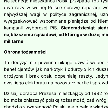
Na jednego mieszkańca Polski przypada 160 tysi
dwa razy w wolnej Polsce sprawę reparacji w
najwyższej wagi w polityce zagranicznej, uz
wyegzekwować wspomniane pieniądze od Niemiec
kampanii wyborczej PiS.
Siedemdziesiąt sied
najbliższemu sąsiadowi, od którego w dużej m
militarne
.
Obrona tożs
Ta decyzja nie powinna nikogo dziwić wobec 
beneficjentów jak narkotyk i odurzyło ich dusz
drożyzna i brak opału dopełniają reszty. Jedy
owskiego elektoratu na pozostałe partie i spraw
Dzisiaj, doradca Prezesa mieszkający od 1992 ro
bo może zniszczyć polską tożsamość, zaś wróg 
chodzi o suwerenność Polski, ale o pełnię władz