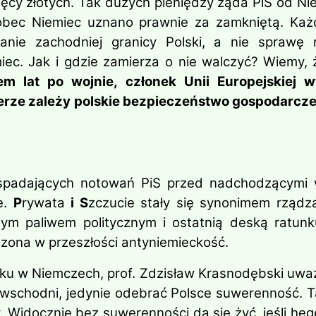
ęcy złotych. Tak dużych pieniędzy żąda PiS od Ni
obec Niemiec uznano prawnie za zamkniętą. Każd
nanie zachodniej granicy Polski, a nie sprawę 
. Jak i gdzie zamierza o nie walczyć? Wiemy, ż
em lat po wojnie, członek Unii Europejskiej 
ierze zależy polskie bezpieczeństwo gospodarcze
amości
spadających notowań PiS przed nadchodzącymi w
e.
P
rywata
i S
zczucie stały się synonimem rządząc
nym paliwem politycznym i ostatnią deską ratunku
dzona w przeszłości antyniemieckość.
ku w Niemczech, prof. Zdzisław Krasnodębski uważ
wschodni, jedynie odebrać Polsce suwerenność. T
y. Widocznie bez suwerenności da się żyć, jeśli h