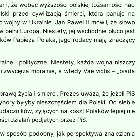
em, że wobec wyższości polskiej tożsamości nad
ski przed cywilizacją śmierci, która panuje na
wojny w Ukrainie. Jan Paweł II mówił, że słowo
pełni Europą. Niestety, jej wschodnie płuco jest
iłków Papieża Polaka, jego rodacy mają znaczący
ne i polityczne. Niestety, każda wojna niszczy
li zwycięża moralnie, a wtedy Vae victis – „biada
prawą życia i śmierci. Prezes uważa, że jeżeli PiS
ybory byłyby nieszczęściem dla Polski. Od siebie
udaczników, żyjących na koszt Polaków lepiej nie
ci działań podjętych przez PiS.
a w sposób podobny, jak perspektywa znalezienia