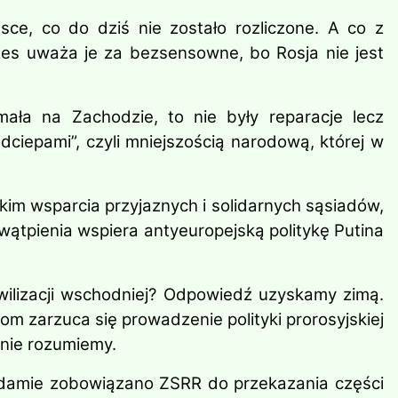
e, co do dziś nie zostało rozliczone. A co z
zes uważa je za bezsensowne, bo Rosja nie jest
mała na Zachodzie, to nie były reparacje lecz
ciepami”, czyli mniejszością narodową, której w
kim wsparcia przyjaznych i solidarnych sąsiadów,
ątpienia wspiera antyeuropejską politykę Putina
wilizacji wschodniej? Odpowiedź uzyskamy zimą.
m zarzuca się prowadzenie polityki prorosyjskiej
 nie rozumiemy.
czdamie zobowiązano ZSRR do przekazania części