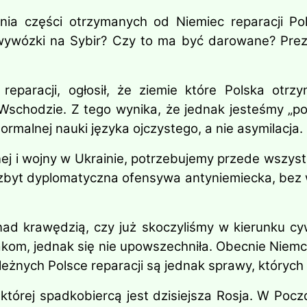
 części otrzymanych od Niemiec reparacji Polsc
 wywózki na Sybir? Czy to ma być darowane? Pre
eparacji, ogłosił, że ziemie które Polska otrzy
schodzie. Z tego wynika, że jednak jesteśmy „pod
malnej nauki języka ojczystego, a nie asymilacja.
nej i wojny w Ukrainie, potrzebujemy przede wszyst
byt dyplomatyczna ofensywa antyniemiecka, bez w
ad krawędzią, czy już skoczyliśmy w kierunku cy
om, jednak się nie upowszechniła. Obecnie Niemco
leżnych Polsce reparacji są jednak sprawy, których
której spadkobiercą jest dzisiejsza Rosja. W Po