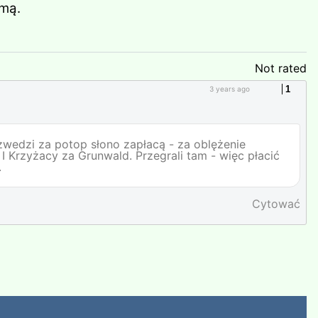
imą.
Not rated
1
3 years ago
wedzi za potop słono zapłacą - za oblężenie
 I Krzyżacy za Grunwald. Przegrali tam - więc płacić
.
Cytować