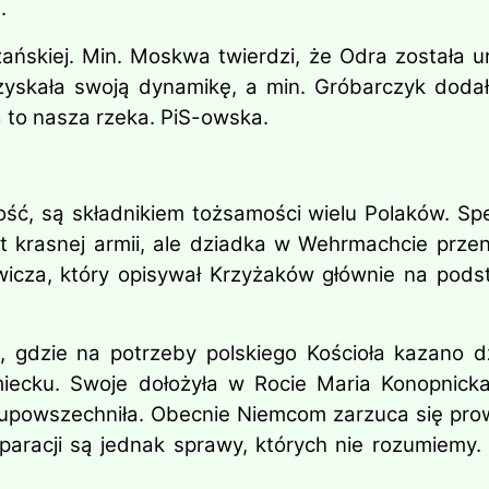
.
ańskiej. Min. Moskwa twierdzi, że Odra została 
skała swoją dynamikę, a min. Gróbarczyk dodał, 
 to nasza rzeka. PiS-owska.
utina
ość, są składnikiem tożsamości wielu Polaków. Spe
t krasnej armii, ale dziadka w Wehrmachcie prze
ewicza, który opisywał Krzyżaków głównie na pods
e, gdzie na potrzeby polskiego Kościoła kazano d
ecku. Swoje dołożyła w Rocie Maria Konopnicka.
powszechniła. Obecnie Niemcom zarzuca się prowad
eparacji są jednak sprawy, których nie rozumiemy