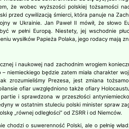
m, że wobec wyższości polskiej tożsamości nad 
ski przed cywilizacją śmierci, która panuje na Za
ojny w Ukrainie. Jan Paweł II mówił, że słowo 
yć w pełni Europą. Niestety, jej wschodnie płu
eniu wysiłków Papieża Polaka, jego rodacy mają zn
znej i naukowej nad zachodnim wrogiem konieczne
ko – niemieckiego będzie zatem miała charakter w
k zrozumieliśmy Prezesa, jest zmiana tożsamoś
ilansie ofiar uwzględniono także ofiary Holocaust
partie i sprawdzona w przeszłości antyniemieckość
edyny w ostatnim stuleciu polski minister spraw z
 Polskę „równej odległości” od ZSRR i od Niemców.
e chodzi o suwerenność Polski, ale o pełnię władz