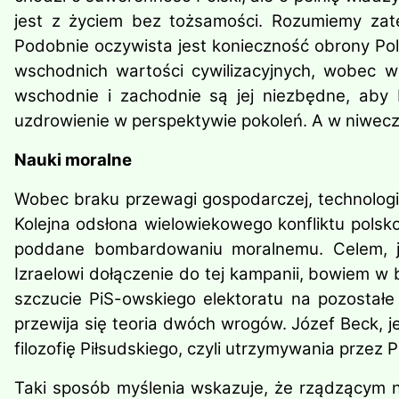
jest z życiem bez tożsamości. Rozumiemy zate
Podobnie oczywista jest konieczność obrony Pol
wschodnich wartości cywilizacyjnych, wobec w
wschodnie i zachodnie są jej niezbędne, aby b
uzdrowienie w perspektywie pokoleń. A w niwecz
Nauki moralne
Wobec braku przewagi gospodarczej, technologic
Kolejna odsłona wielowiekowego konfliktu pols
poddane bombardowaniu moralnemu. Celem, ja
Izraelowi dołączenie do tej kampanii, bowiem w b
szczucie PiS-owskiego elektoratu na pozostałe 
przewija się teoria dwóch wrogów. Józef Beck, j
filozofię Piłsudskiego, czyli utrzymywania przez
Taki sposób myślenia wskazuje, że rządzącym ni