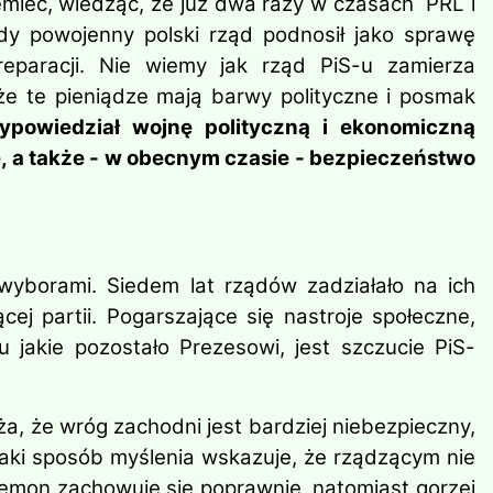
emiec, wiedząc, że już dwa razy w czasach PRL i
y powojenny polski rząd podnosił jako sprawę
reparacji. Nie wiemy jak rząd PiS-u zamierza
e te pieniądze mają barwy polityczne i posmak
wypowiedział wojnę polityczną i ekonomiczną
, a także - w obecnym czasie - bezpieczeństwo
yborami. Siedem lat rządów zadziałało na ich
ej partii. Pogarszające się nastroje społeczne,
 jakie pozostało Prezesowi, jest szczucie PiS-
a, że wróg zachodni jest bardziej niebezpieczny,
aki sposób myślenia wskazuje, że rządzącym nie
egemon zachowuje się poprawnie, natomiast gorzej