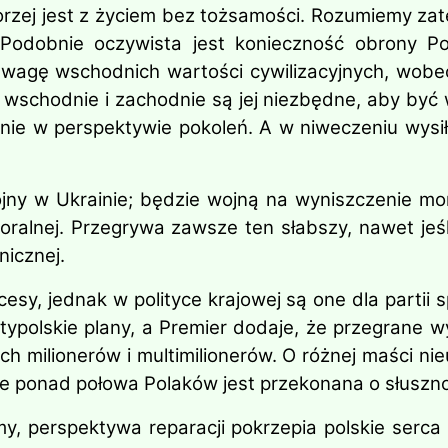
rzej jest z życiem bez tożsamości. Rozumiemy zat
 Podobnie oczywista jest konieczność obrony Pol
wagę wschodnich wartości cywilizacyjnych, wobec 
schodnie i zachodnie są jej niezbędne, aby być w 
enie w perspektywie pokoleń. A w niweczeniu wys
y w Ukrainie; będzie wojną na wyniszczenie moral
moralnej. Przegrywa zawsze ten słabszy, nawet jeś
nicznej.
sy, jednak w polityce krajowej są one dla partii s
ypolskie plany, a Premier dodaje, że przegrane w
h milionerów i multimilionerów. O różnej maści nie
że ponad połowa Polaków jest przekonana o słusznoś
imy, perspektywa reparacji pokrzepia polskie serc