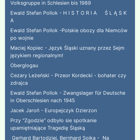
Volksgruppe in Schlesien bis 1989
Ewald Stefan Pollok - H I S T O R I A Ś L Ą S K
A
Ewald Stefan Pollok -Polskie obozy dla Niemców
po wojnie
Maciej Kopiec - Język Śląski uznany przez Sejm
językiem regionalnym!
Oberglogau
Cezary Leżeński - Przeor Kordecki - bohater czy
zdrajca
Ewald Stefan Pollok - Zwangslager für Deutsche
in Oberschlesien nach 1945
Jacek Jaroń - Europejczyk Dzierzon
Przy "Zgodzie" odbyło sie spotkanie
upamiętniające Tragedię Śląską
Gerhard Bartodziej, Bernhard Soika - Na