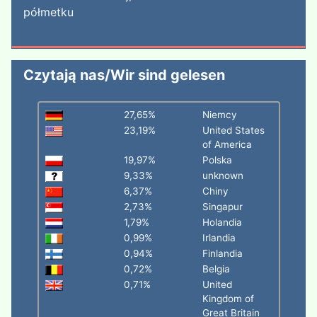
półmetku
Czytają nas/Wir sind gelesen
27,65%
Niemcy
23,19%
United States
of America
19,97%
Polska
9,33%
unknown
6,37%
Chiny
2,73%
Singapur
1,79%
Holandia
0,99%
Irlandia
0,94%
Finlandia
0,72%
Belgia
0,71%
United
Kingdom of
Great Britain