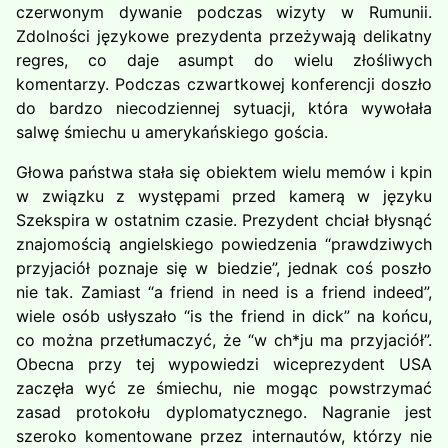
czerwonym dywanie podczas wizyty w Rumunii.
Zdolności językowe prezydenta przeżywają delikatny
regres, co daje asumpt do wielu złośliwych
komentarzy. Podczas czwartkowej konferencji doszło
do bardzo niecodziennej sytuacji, która wywołała
salwę śmiechu u amerykańskiego gościa.
Głowa państwa stała się obiektem wielu memów i kpin
w związku z występami przed kamerą w języku
Szekspira w ostatnim czasie. Prezydent chciał błysnąć
znajomością angielskiego powiedzenia “prawdziwych
przyjaciół poznaje się w biedzie”, jednak coś poszło
nie tak. Zamiast “a friend in need is a friend indeed”,
wiele osób usłyszało “is the friend in dick” na końcu,
co można przetłumaczyć, że “w ch*ju ma przyjaciół”.
Obecna przy tej wypowiedzi wiceprezydent USA
zaczęła wyć ze śmiechu, nie mogąc powstrzymać
zasad protokołu dyplomatycznego. Nagranie jest
szeroko komentowane przez internautów, którzy nie