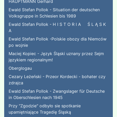
HAUPTMANN Gerhard
Ewald Stefan Pollok - Situation der deutschen
Volksgruppe in Schlesien bis 1989
Ewald Stefan Pollok - H I S T O R I A Ś L Ą S K
A
Ewald Stefan Pollok -Polskie obozy dla Niemców
po wojnie
Maciej Kopiec - Język Śląski uznany przez Sejm
językiem regionalnym!
Oberglogau
Cezary Leżeński - Przeor Kordecki - bohater czy
zdrajca
Ewald Stefan Pollok - Zwangslager für Deutsche
in Oberschlesien nach 1945
Przy "Zgodzie" odbyło sie spotkanie
upamiętniające Tragedię Śląską