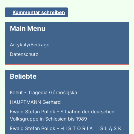
Kommentar schreiben
Main Menu
Artykuły/Beiträge
Datenschutz
Beliebte
Kohut - Tragedia Górnośląska
HAUPTMANN Gerhard
Ewald Stefan Pollok - Situation der deutschen
Volksgruppe in Schlesien bis 1989
Ewald Stefan Pollok - H I S T O R I A Ś L Ą S K