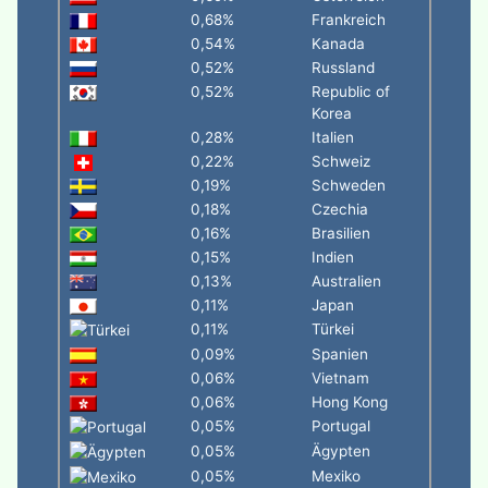
0,68%
Frankreich
0,54%
Kanada
0,52%
Russland
0,52%
Republic of
Korea
0,28%
Italien
0,22%
Schweiz
0,19%
Schweden
0,18%
Czechia
0,16%
Brasilien
0,15%
Indien
0,13%
Australien
0,11%
Japan
0,11%
Türkei
0,09%
Spanien
0,06%
Vietnam
0,06%
Hong Kong
0,05%
Portugal
0,05%
Ägypten
0,05%
Mexiko