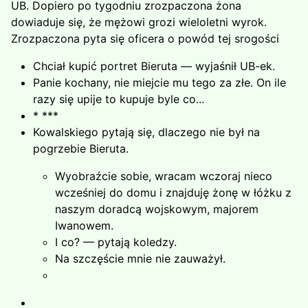
UB. Dopiero po tygodniu zrozpaczona żona
dowiaduje się, że mężowi grozi wieloletni wyrok.
Zrozpaczona pyta się oficera o powód tej srogości
Chciał kupić portret Bieruta — wyjaśnił UB-ek.
Panie kochany, nie miejcie mu tego za złe. On ile
razy się upije to kupuje byle co...
* ***
Kowalskiego pytają się, dlaczego nie był na
pogrzebie Bieru­ta.
Wyobraźcie sobie, wracam wczoraj nieco
wcześniej do domu i znajduję żonę w łóżku z
naszym doradcą wojskowym, majorem
Iwanowem.
I co? — pytają koledzy.
Na szczęście mnie nie zauważył.