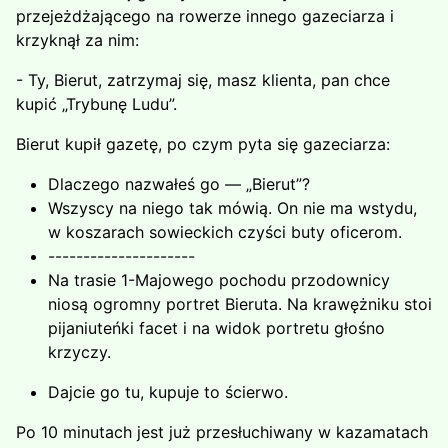
przejeżdżającego na rowerze innego gaze­ciarza i
krzyknął za nim:
- Ty, Bierut, zatrzymaj się, masz klienta, pan chce
kupić „Trybunę Ludu”.
Bierut kupił gazetę, po czym pyta się gazeciarza:
Dlaczego nazwałeś go — „Bierut”?
Wszyscy na niego tak mówią. On nie ma wstydu,
w koszarach sowieckich czyści buty oficerom.
---------------------
Na trasie 1-Majowego pochodu przodownicy
niosą ogromny portret Bieruta. Na krawężniku stoi
pijaniuteńki facet i na widok portretu głośno
krzyczy.
Dajcie go tu, kupuje to ścierwo.
Po 10 minutach jest już przesłuchiwany w kazamatach