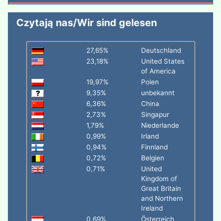
Czytają nas/Wir sind gelesen
27,65%
Deutschland
23,18%
United States
of America
19,97%
Polen
9,35%
unbekannt
6,36%
China
2,73%
Singapur
1,79%
Niederlande
0,99%
Irland
0,94%
Finnland
0,72%
Belgien
0,71%
United
Kingdom of
Great Britain
and Northern
Ireland
0,69%
Österreich