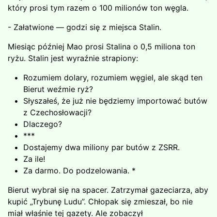
który prosi tym razem o 100 milionów ton węgla.
- Załatwione — godzi się z miejsca Stalin.
Miesiąc później Mao prosi Stalina o 0,5 miliona ton
ryżu. Stalin jest wyraźnie strapiony:
Rozumiem dolary, rozumiem węgiel, ale skąd ten
Bierut weźmie ryż?
Słyszałeś, że już nie będziemy importować butów
z Czecho­słowacji?
Dlaczego?
***
Dostajemy dwa miliony par butów z ZSRR.
Za ile!
Za darmo. Do podzelowania. *
Bierut wybrał się na spacer. Zatrzymał gazeciarza, aby
kupić „Trybunę Ludu”. Chłopak się zmieszał, bo nie
miał właśnie tej gazety. Ale zobaczył