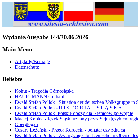
Wydanie/Ausgabe 144/30.06.2026
Main Menu
Artykuły/Beiträge
Datenschutz
Beliebte
Kohut - Tragedia Górnośląska
HAUPTMANN Gerhard
Ewald Stefan Pollok - Situation der deutschen Volksgruppe in 
Ewald Stefan Pollok - H I S T O R I A Ś L Ą S K A
Ewald Stefan Pollok -Polskie obozy dla Niemców po wojnie
Maciej Kopiec - Język Śląski uznany przez Sejm językiem reg
Oberglogau
Cezary Leżeński - Przeor Kordecki - bohater czy zdrajca
Ewald Stefan Pollok - Zwangslager für Deutsche in Oberschle