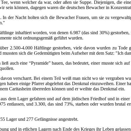
 Tee, wenn welcher da war, oder aßen sie Suppe. Diejenigen, die ein
wir sein können, dagegen waren die deutschen Bewacher in Konzentrat
. In der Nacht holten sich die Bewacher Frauen, um sie zu vergewaltig
n."
tlinge inhaftiert worden, von denen 6.987 (das sind 30%) gestorben,
kumente nicht ordnungsgemäß geführt wurden.
er 2.500-4.000 Häftlinge gestorben, viele davon wurden zu Tode geq
d mussten sich die Gedemütigten beim Aufseher mit dem Satz: "Ich da
ß auch eine “Pyramide” bauen, das bedeutet, einer musste sich auf d
quollen.
von verscharrt. Bei einem Teil weiß man nicht wo sie vergraben wurd
en haben einige Pfarrer abgelehnt das Denkmal einzuweihen. Einer ha
einem Caritasheim überreden können und er weihte das Denkmal ein.
s dem Lager gefahren und auf dem jüdischen Friedhof und in einer S
975 entlassen, und 3.300, das sind 73%, starben oder wurden brutal e
255 Lager und 277 Gefängnisse angestrebt.
bung und in etlichen Lagern nach Ende des Krieges ihr Leben gelassen