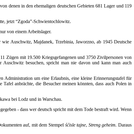
n, von denen in den ehemaligen deutschen Gebieten 681 Lager und 119
te, jetzt “Zgoda”-Schwientochlowitz.
 nur von einem Arbeitslager.
er wie Auschwitz, Majdanek, Trzebinia, Jaworzno, ab 1945 Deutsche
 11 Zügen mit 19.500 Kriegsgefangenen und 3750 Zivilpersonen von
ger Auschwitz besuchen, spricht man nie davon und kann man auch
 Administration um eine Erlaubnis, eine kleine Erinnerungstafel für
e Tafel anbrächte, die Besucher meinen könnten, dass auch Polen in
ikawa bei Lodz und in Warschau.
gegeben - dass wer deutsch spricht mit dem Tode bestraft wird. Wenn
 Dokumenten auf, mit dem Stempel
śćisle tajne
,
Streng geheim.
Daraus