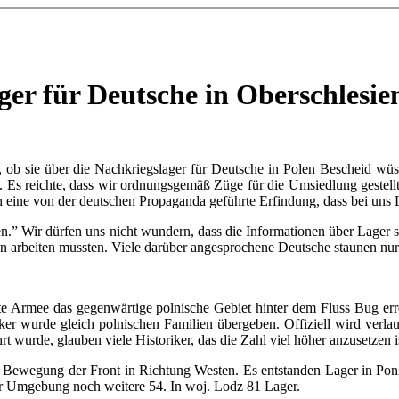
ger für Deutsche in Oberschlesie
t, ob sie über die Nachkriegslager für Deutsche in Polen Bescheid wüs
g. Es reichte, dass wir ordnungsgemäß Züge für die Umsiedlung gestel
auch eine von der deutschen Propaganda geführte Erfindung, dass bei un
en.” Wir dürfen uns nicht wundern, dass die Informationen über Lager 
n arbeiten mussten. Viele darüber angesprochene Deutsche staunen nur 
te Armee das gegenwärtige polnische Gebiet hinter dem Fluss Bug err
r wurde gleich polnischen Familien übergeben. Offiziell wird verlau
 wurde, glauben viele Historiker, das die Zahl viel höher anzusetzen i
er Bewegung der Front in Richtung Westen. Es entstanden Lager in Pon
er Umgebung noch weitere 54. In woj. Lodz 81 Lager.