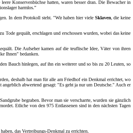
e leere Konservenbüchse hatten, waren besser dran. Die Bewacher in
ionslager harmlos.”
en. In dem Protokoll steht. "Wir haben hier viele
Sklaven
, die keine
 zu Tode gequält, erschlagen und erschossen wurden, wobei das keine
uält. Die Aufseher kamen auf die teuflische Idee, Väter von ihren
nke Ihnen" bedanken.
en Bauch hinlegen, auf ihn ein weiterer und so bis zu 20 Leuten, so
en, deshalb hat man für alle am Friedhof ein Denkmal errichtet, wo
t angeblich abwertend gesagt: "Es geht ja nur um Deutsche." Auch er
andgrube begraben. Bevor man sie verscharrte, wurden sie gänzlich
rmordet. Etliche von den 975 Entlassenen sind in den nächsten Tagen
 haben, das Vertreibungs-Denkmal zu errichten.