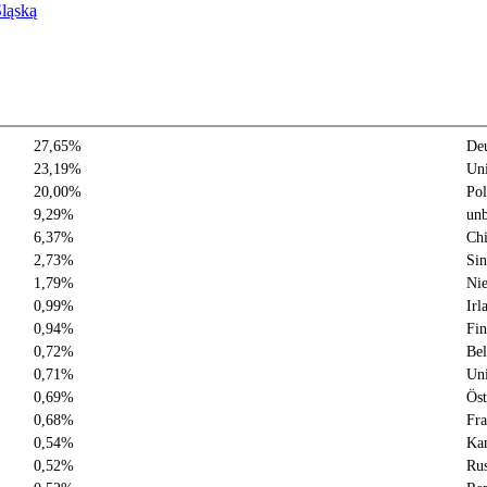
Śląską
27,65%
Deu
23,19%
Uni
20,00%
Pol
9,29%
unb
6,37%
Ch
2,73%
Sin
1,79%
Nie
0,99%
Irl
0,94%
Fin
0,72%
Bel
0,71%
Uni
0,69%
Öst
0,68%
Fra
0,54%
Ka
0,52%
Rus