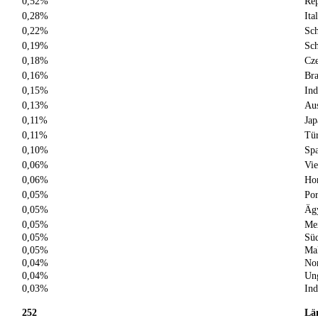
0,52%
Rep
0,28%
Ita
0,22%
Sc
0,19%
Sc
0,18%
Cze
0,16%
Bra
0,15%
Ind
0,13%
Aus
0,11%
Jap
0,11%
Tür
0,10%
Spa
0,06%
Vi
0,06%
Ho
0,05%
Por
0,05%
Äg
0,05%
Me
0,05%
Süd
0,05%
Mal
0,04%
No
0,04%
Un
0,03%
Ind
252
Lä