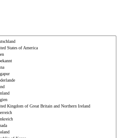
tschland
ted States of America
en
ekannt
ina
gapur
derlande
and
nland
gien
ted Kingdom of Great Britain and Northern Ireland
erreich
nkreich
nada
sland