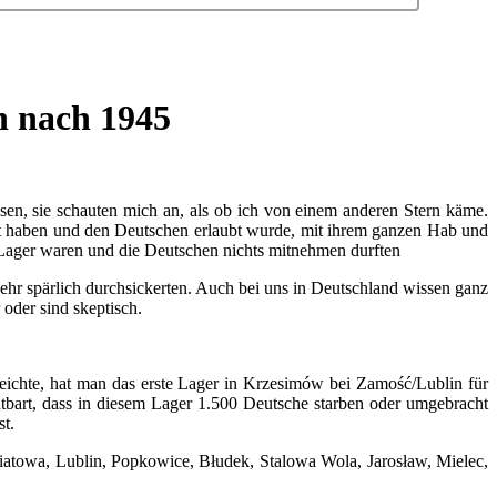
n nach 1945
sen, sie schauten mich an, als ob ich von einem anderen Stern käme.
lt haben und den Deutschen erlaubt wurde, mit ihrem ganzen Hab und
s Lager waren und die Deutschen nichts mitnehmen durften
sehr spärlich durchsickerten. Auch bei uns in Deutschland wissen ganz
oder sind skeptisch.
eichte, hat man das erste Lager in Krzesimów bei Zamość/Lublin für
tbart, dass in diesem Lager 1.500 Deutsche starben oder umgebracht
st.
iatowa, Lublin, Popkowice, Błudek, Stalowa Wola, Jarosław, Mielec,