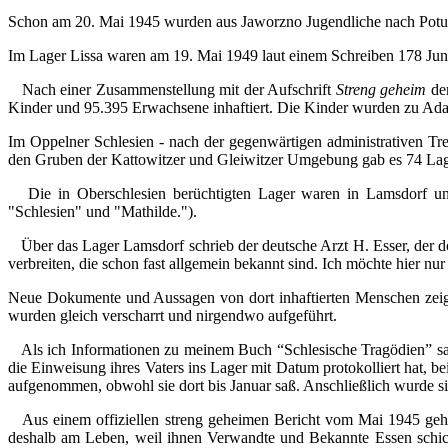
Schon am 20. Mai 1945 wurden aus Jaworzno Jugendliche nach Potul
Im Lager Lissa waren am 19. Mai 1949 laut einem Schreiben 178 Jun
Nach einer Zusammenstellung mit der Aufschrift
Streng geheim
der
Kinder und 95.395 Erwachsene inhaftiert. Die Kinder wurden zu Adap
Im Oppelner Schlesien - nach der gegenwärtigen administrativen T
den Gruben der Kattowitzer und Gleiwitzer Umgebung gab es 74 Lag
Die in Oberschlesien berüchtigten Lager waren in Lamsdorf 
"Schlesien" und "Mathilde.").
Über das Lager Lamsdorf schrieb der deutsche Arzt H. Esser, der dor
verbreiten, die schon fast allgemein bekannt sind. Ich möchte hier nur
Neue Dokumente und Aussagen von dort inhaftierten Menschen zeige
wurden gleich verscharrt und nirgendwo aufgeführt.
Als ich Informationen zu meinem Buch “Schlesische Tragödien” samm
die Einweisung ihres Vaters ins Lager mit Datum protokolliert hat, b
aufgenommen, obwohl sie dort bis Januar saß. Anschließlich wurde s
Aus einem offiziellen streng geheimen Bericht vom Mai 1945 geht 
deshalb am Leben, weil ihnen Verwandte und Bekannte Essen schic