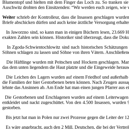
Blumentopf und hielten mit dem Finger das Loch zu. So tranken sie
Auschwitz drohten den Einsitzenden: “Wir werden euch zeigen, wie 
Weiter
schrieb der Kontrolleur, dass die Insassen geschlagen wurden
Briefe abschicken dürfen und auch keine ärztliche Versorgung erhalte
In Jaworzno sind, so kann man in einigen Büchern lesen, 23.669 Häf
exakten Zahlen sein können. Historiker sind überzeugt, dass die Do
In Zgoda-Schwientochlowitz sind nach historischen Schätzungen üb
Söhnen schlagen zu lassen und Söhne von ihren Vätern. Anschließen
Die Häftlinge wurden mit Peitschen und Hockern geschlagen. Man lie
das dem unten liegendem die Haut platzte und die Eingeweide heraus
Die Leichen des Lagers wurden auf einem Friedhof und außerhalb da
die Familien der hier Gestorbenen beten können. Nach Zeugen aussag
lehnte das Ansinnen ab. Am Ende hat man einen jungen Pfarrer aus 
Die Gestorbenen und Erschlagenen wurden auf einem Leiterwagen au
entkleidet und nackt zugeschüttet. Von den 4.500 Insassen, wurden 
gestorben.
Bis jetzt hat man in Polen nur zwei Prozesse gegen die Leiter der 1
Es wäre angebracht, auch den 2 Mill. Deutschen, die bei der Vertrei