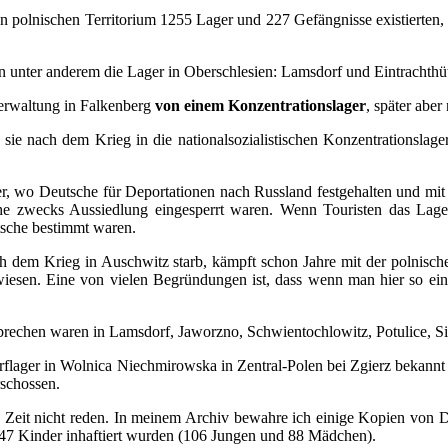
en polnischen Territorium 1255 Lager und 227 Gefängnisse existierte
 unter anderem die Lager in Oberschlesien: Lamsdorf und Eintrachthüt
erwaltung in Falkenberg
von einem Konzentrationslager
, später aber
e nach dem Krieg in die nationalsozialistischen Konzentrationslag
 wo Deutsche für Deportationen nach Russland festgehalten und mit
sche zwecks Aussiedlung eingesperrt waren. Wenn Touristen das La
tsche bestimmt waren.
h dem Krieg in Auschwitz starb, kämpft schon Jahre mit der polnischen
wiesen. Eine von vielen Begründungen ist, dass wenn man hier so ein
rechen waren in Lamsdorf, Jaworzno, Schwientochlowitz, Potulice, S
lager in Wolnica Niechmirowska in Zentral-Polen bei Zgierz bekannt 
rschossen.
Zeit nicht reden. In meinem Archiv bewahre ich einige Kopien von
947 Kinder inhaftiert wurden (106 Jungen und 88 Mädchen).