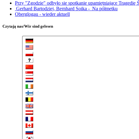
Przy "Zgodzie" odbyło sie spotkanie upamiętniające Tragedię 
Gerhard Bartodziej, Bernhard Soika - Na półmetku
Oberglogau - wieder aktuell
Czytają nas/Wir sind gelesen