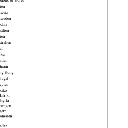
ublic of Korea
lien
hweiz
hweden
chia
silien
ien
tralien
an
kei
nien
etnam
ng Kong
tugal
ypten
xiko
afrika
aysia
rwegen
garn
onesien
nder