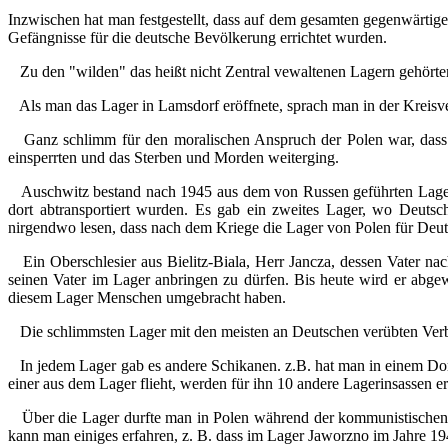
Inzwischen hat man festgestellt, dass auf dem gesamten gegenwärtig
Gefängnisse für die deutsche Bevölkerung errichtet wurden.
Zu den "wilden" das heißt nicht Zentral vewaltenen Lagern gehörten
Als man das Lager in Lamsdorf eröffnete, sprach man in der Kreisv
Ganz schlimm für den moralischen Anspruch der Polen war, dass si
einsperrten und das Sterben und Morden weiterging.
Auschwitz bestand nach 1945 aus dem von Russen geführten Lager,
dort abtransportiert wurden. Es gab ein zweites Lager, wo Deut
nirgendwo lesen, dass nach dem Kriege die Lager von Polen für Deu
Ein Oberschlesier aus Bielitz-Biala, Herr Jancza, dessen Vater nac
seinen Vater im Lager anbringen zu dürfen. Bis heute wird er abge
diesem Lager Menschen umgebracht haben.
Die schlimmsten Lager mit den meisten an Deutschen verübten Verb
In jedem Lager gab es andere Schikanen. z.B. hat man in einem Dorf
einer aus dem Lager flieht, werden für ihn 10 andere Lagerinsassen e
Über die Lager durfte man in Polen während der kommunistischen 
kann man einiges erfahren, z. B. dass im Lager Jaworzno im Jahre 1