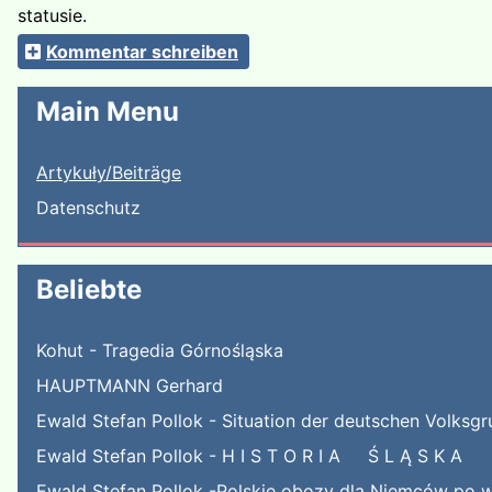
statusie.
Kommentar schreiben
Main Menu
Artykuły/Beiträge
Datenschutz
Beliebte
Kohut - Tragedia Górnośląska
HAUPTMANN Gerhard
Ewald Stefan Pollok - Situation der deutschen Volksgr
Ewald Stefan Pollok - H I S T O R I A Ś L Ą S K A
Ewald Stefan Pollok -Polskie obozy dla Niemców po w