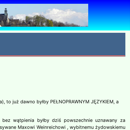
(flota), to już dawno byłby PEŁNOPRAWNYM JĘZYKIEM, a
o bez wątpienia byłby dziś powszechnie uznawany za
rzypisywane Maxowi Weinreichowi , wybitnemu żydowskiemu