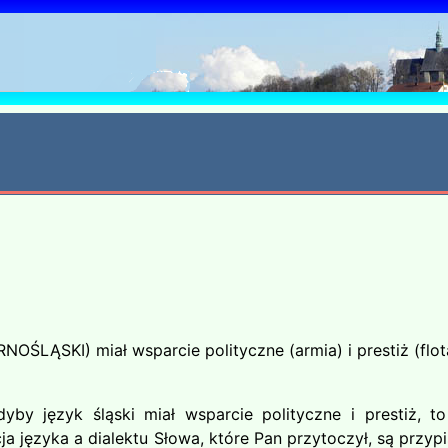
6
GÓRNOŚLĄSKI) miał wsparcie polityczne (armia) i prestiż 
 język śląski miał wsparcie polityczne i prestiż, t
nicja języka a dialektu Słowa, które Pan przytoczył, są p