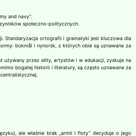
rmy and navy”.
czynników społeczno-politycznych.
 Standaryzacja ortografii i gramatyki jest kluczowa dla
formy: bokmål i nynorsk, z których obie są uznawane za
st używany przez elity, artystów i w edukacji, zyskuje na
imo bogatej historii i literatury, są często uznawane za
centralistycznej.
yku), ale właśnie brak „armii i floty” decyduje o jego