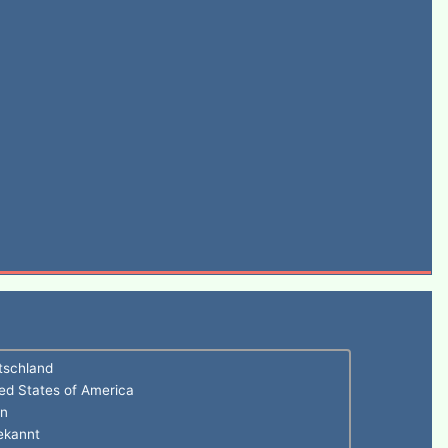
tschland
ed States of America
en
ekannt