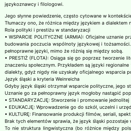
językoznawcy i filologowi.
Jego słynne powiedzenie, często cytowane w kontekście s
Tłumaczy ono, że różnica między językiem a dialektem n
Rola polityki i prestiżu w standaryzacji
• WSPARCIE POLITYCZNE (ARMIA): Oficjalne uznanie przez
budowania poczucia wspólnoty językowej i tożsamości. 
pełnoprawne języki, mimo że różnią się między sobą.
• PRESTIŻ (FLOTA): Osiąga się go poprzez tworzenie liter
znaczeniu społecznym. Przykładem są języki regionalne w
dialekty, gdyż nigdy nie uzyskały oficjalnego wsparcia po
Język śląski a kryteria Weinreicha
Gdyby język śląski otrzymał wsparcie polityczne, jego st
Uznanie go za pełnoprawny język mogłoby nastąpić pop
• STANDARYZACJĘ: Stworzenie i promowanie jednolitej n
• EDUKACJĘ: Wprowadzenie go do szkół, uczelni i urzę
• KULTURĘ: Finansowanie produkcji filmów, seriali, spekta
Brak tych elementów sprawia, że język śląski pozostaje 
To nie struktura lingwistyczna (bo różnice między pol