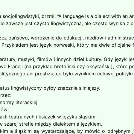
ocjolingwistyki, brzmi: “A language is a dialect with an a
ie zawsze jest czysto lingwistyczna, ale często wynika z 
 państwo, wdrożenie do edukacji, mediów i administracji.
Przykładem jest język norweski, który ma dwie oficjalne 
atury, muzyki, filmów i innych dzieł kultury. Gdy język je
e Francji (na przykład bretoński czy oksytański), które pom
litycznego ani prestiżu, co było wynikiem celowej polityki 
atus lingwistyczny byłby znacznie silniejszy.
rzez:
ormy literackiej.
dów.
kli teatralnych i książek w języku śląskim.
w szarej strefie między dialektem a językiem.
skim a śląskim są wystarczające, by mówić o odrębnym jęz