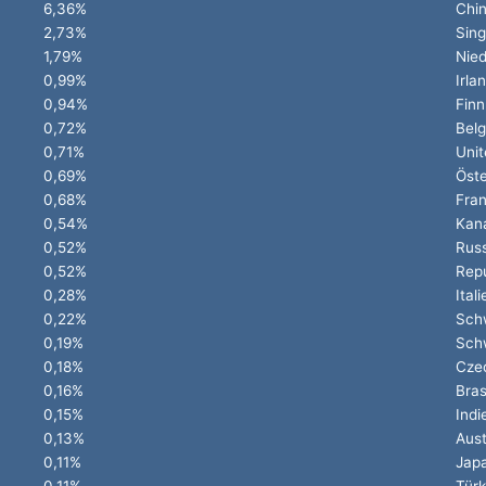
6,36%
Chi
2,73%
Sin
1,79%
Nied
0,99%
Irla
0,94%
Finn
0,72%
Belg
0,71%
Unit
0,69%
Öste
0,68%
Fran
0,54%
Kan
0,52%
Rus
0,52%
Repu
0,28%
Itali
0,22%
Sch
0,19%
Sch
0,18%
Cze
0,16%
Bras
0,15%
Indi
0,13%
Aust
0,11%
Jap