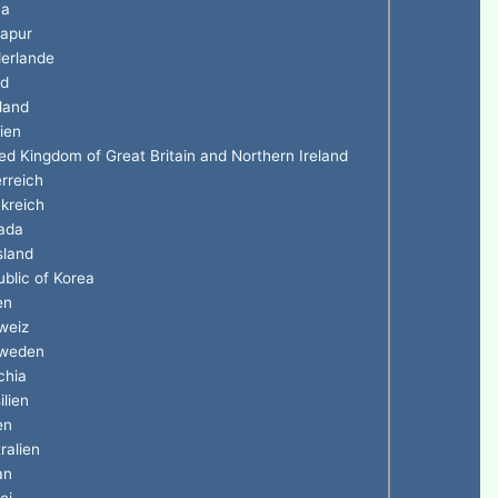
na
gapur
erlande
nd
land
ien
ed Kingdom of Great Britain and Northern Ireland
rreich
kreich
ada
sland
blic of Korea
en
weiz
weden
chia
ilien
en
ralien
an