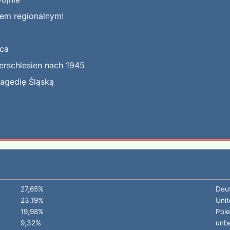
kiem regionalnym!
jca
erschlesien nach 1945
ragedię Śląską
27,65%
Deu
23,19%
Unit
19,98%
Pol
9,32%
unb