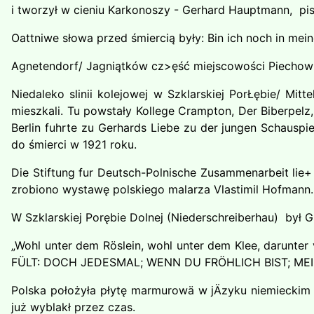
i tworzył w cieniu Karkonoszy - Gerhard Hauptmann, pis
Oattniwe słowa przed śmiercią były: Bin ich noch in me
Agnetendorf/ Jagniątków cz>ęść miejscowości Piechow
Niedaleko slinii kolejowej w Szklarskiej PorŁębie/ Mi
mieszkali. Tu powstały Kollege Crampton, Der Biberpelz
Berlin fuhrte zu Gerhards Liebe zu der jungen Schauspi
do śmierci w 1921 roku.
Die Stiftung fur Deutsch-Polnische Zusammenarbeit lie+ 
zrobiono wystawę polskiego malarza Vlastimil Hofmann.
W Szklarskiej Porębie Dolnej (Niederschreiberhau) był G
„Wohl unter dem Röslein, wohl unter dem Klee, daru
FÜLT: DOCH JEDESMAL; WENN DU FRÖHLICH BIST; ME
Polska położyła płytę marmurowä w jÄzyku niemieckim i
już wyblakł przez czas.