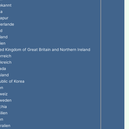
ekannt
na
gapur
erlande
nd
land
ien
ed Kingdom of Great Britain and Northern Ireland
rreich
kreich
ada
sland
blic of Korea
en
weiz
weden
chia
ilien
en
ralien