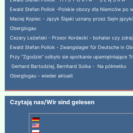
Ewald Stefan Pollok -Polskie obozy dla Niemców po w
Maciej Kopiec - Język Śląski uznany przez Sejm języ
Oberglogau
Cezary Leżeński - Przeor Kordecki - bohater czy zdra
Ewald Stefan Pollok - Zwangslager für Deutsche in Ob
Przy "Zgodzie" odbyło sie spotkanie upamiętniające T
Gerhard Bartodziej, Bernhard Soika - Na półmetku
Oberglogau - wieder aktuell
Czytają nas/Wir sind gelesen