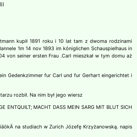
6)
uptmann kupił 1891 roku i 10 lat tam z dwoma rodzinami
Hannele 1m 14 nov 1893 im kóniglichen Schauspielhaus in
04 von seiner ersten Frau .Carl mieszkał w tym domu aż
ein Gedenkzimmer fur Carl und fur Gerhart eingerichtet i
arzu rozbił. Na nim był jego wiersz
M AUGE ENTQUILT; MACHT DASS MEIN SARG MIT BLUT SICH
ciäökÄ na studiach w Zurich Józefę Krzyżanowską. napis