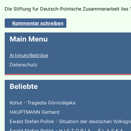
Die Stiftung fur Deutsch-Polnische Zusammenarbeit lies 
Kommentar schreiben
Main Menu
Artykuły/Beiträge
Datenschutz
Beliebte
Kohut - Tragedia Górnośląska
HAUPTMANN Gerhard
Ewald Stefan Pollok - Situation der deutschen Volksgr
Ewald Stefan Pollok - H I S T O R I A Ś L Ą S K A