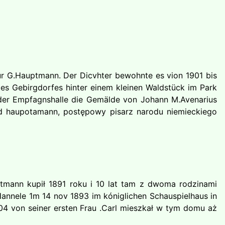
ur G.Hauptmann. Der Dicvhter bewohnte es vion 1901 bis
es Gebirgdorfes hinter einem kleinen Waldstück im Park
n der Empfagnshalle die Gemälde von Johann M.Avenarius
hatd haupotamann, postępowy pisarz narodu niemieckiego
uptmann kupił 1891 roku i 10 lat tam z dwoma rodzinami
Hannele 1m 14 nov 1893 im kóniglichen Schauspielhaus in
04 von seiner ersten Frau .Carl mieszkał w tym domu aż