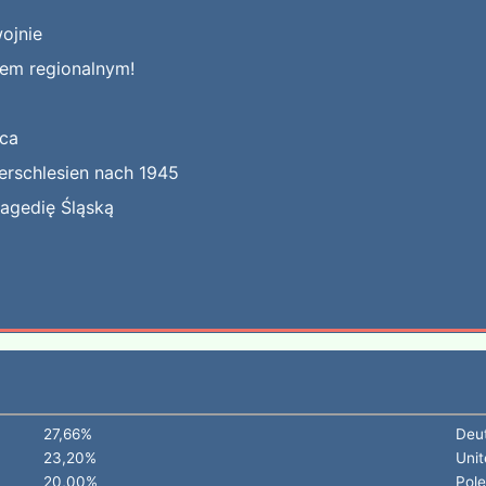
ojnie
kiem regionalnym!
jca
erschlesien nach 1945
ragedię Śląską
27,66%
Deu
23,20%
Unit
20,00%
Pol