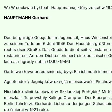
We Wrcocławiu był teatr Hauptmanna, który został w 1
HAUPTMANN
Gerhard
Das burgartige Gebąude im Jugendstil, Haus Wiesenstein
zu seinem Tode am 6 Juni 1946 Das Haus des größten de
rechts dser Straße. Das Gebäude dient seit vilenJahre
restaurieren. An den Dichter erinnert eine polsnische
laureat nagrody nobla (1862-1946)
Oattniwe słowa przed śmiercią były: Bin ich noch in me
Agnetendorf/ Jagniątków cz>ęść miejscowości Piechow
Niedaleko slinii kolejowej w Szklarskiej PorŁębie/ Mi
mieszkali. Tu powstały Kollege Crampton, Der Biberpelz
Berlin fuhrte zu Gerhards Liebe zu der jungen Schauspi
do śmierci w 1921 roku.