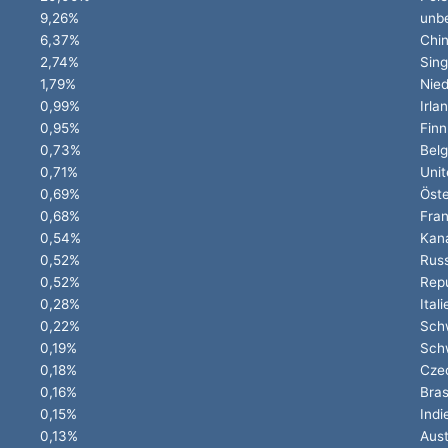
9,26%
unb
6,37%
Chi
2,74%
Sin
1,79%
Nied
0,99%
Irla
0,95%
Finn
0,73%
Belg
0,71%
Unit
0,69%
Öste
0,68%
Fran
0,54%
Kan
0,52%
Rus
0,52%
Repu
0,28%
Itali
0,22%
Sch
0,19%
Sch
0,18%
Cze
0,16%
Bras
0,15%
Indi
0,13%
Aust