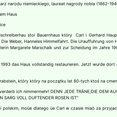
arz narodu niemieckiego, laureat nagrody nobla (1862-194
inem Haus
ice
ttelschreiberhau stoi Bauernhaus który Carl i Gerhard Ha
, Die Weber, Hanneles Himmelfahrt. Die Urauffuhrung von 
elerin Margarete Marschalk und zur Scheidung im Jahre 19
1993 das Haus vollstandig restaurieren. Jetzt wurde dort 
rabstein, który który na początku lat 80-tych ktoś na cment
nter verderb ich nimmermehr! DENN JEDE TRÄNE;DIE DE
IN SARG VOLL DUFTENDER ROSEN IST”
 polskim, moüe dlatego üe Carl w czasie miaö za przyja