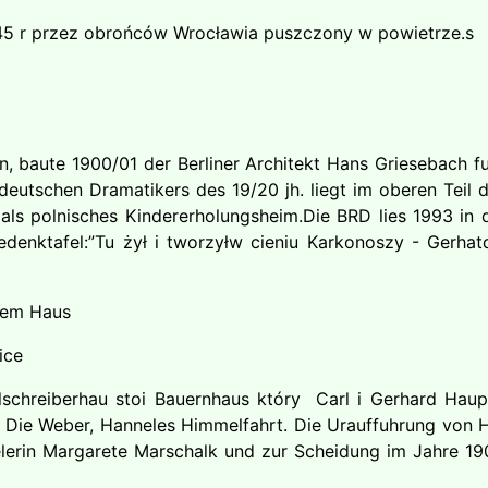
945 r przez obrońców Wrocławia puszczony w powietrze.s
, baute 1900/01 der Berliner Architekt Hans Griesebach f
utschen Dramatikers des 19/20 jh. liegt im oberen Teil d
n als polnisches Kindererholungsheim.Die BRD lies 1993 i
 Gedenktafel:”Tu żył i tworzyłw cieniu Karkonoszy - Ger
inem Haus
ice
ttelschreiberhau stoi Bauernhaus który Carl i Gerhard Ha
, Die Weber, Hanneles Himmelfahrt. Die Urauffuhrung von 
elerin Margarete Marschalk und zur Scheidung im Jahre 19