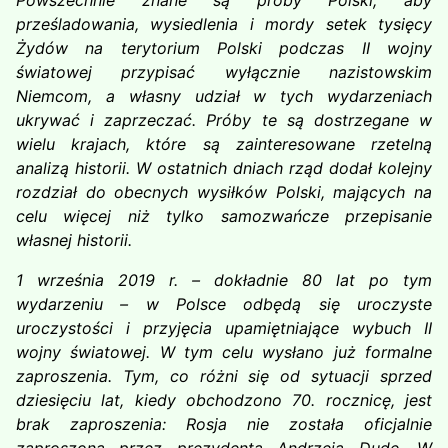
Powszechnie znane są próby Polski, aby
prześladowania, wysiedlenia i mordy setek tysięcy
Żydów na terytorium Polski podczas II wojny
światowej przypisać wyłącznie nazistowskim
Niemcom, a własny udział w tych wydarzeniach
ukrywać i zaprzeczać. Próby te są dostrzegane w
wielu krajach, które są zainteresowane rzetelną
analizą historii. W ostatnich dniach rząd dodał kolejny
rozdział do obecnych wysiłków Polski, mających na
celu więcej niż tylko samozwańcze przepisanie
własnej historii.
1 września 2019 r. – dokładnie 80 lat po tym
wydarzeniu – w Polsce odbędą się uroczyste
uroczystości i przyjęcia upamiętniające wybuch II
wojny światowej. W tym celu wysłano już formalne
zaproszenia. Tym, co różni się od sytuacji sprzed
dziesięciu lat, kiedy obchodzono 70. rocznicę, jest
brak zaproszenia: Rosja nie została oficjalnie