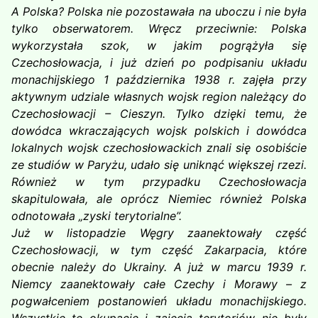
A Polska? Polska nie pozostawała na uboczu i nie była
tylko obserwatorem. Wręcz przeciwnie: Polska
wykorzystała szok, w jakim pogrążyła się
Czechosłowacja, i już dzień po podpisaniu układu
monachijskiego 1 października 1938 r. zajęła przy
aktywnym udziale własnych wojsk region należący do
Czechosłowacji – Cieszyn. Tylko dzięki temu, że
dowódca wkraczających wojsk polskich i dowódca
lokalnych wojsk czechosłowackich znali się osobiście
ze studiów w Paryżu, udało się uniknąć większej rzezi.
Również w tym przypadku Czechosłowacja
skapitulowała, ale oprócz Niemiec również Polska
odnotowała „zyski terytorialne”.
Już w listopadzie Węgry zaanektowały część
Czechosłowacji, w tym część Zakarpacia, które
obecnie należy do Ukrainy. A już w marcu 1939 r.
Niemcy zaanektowały całe Czechy i Morawy – z
pogwałceniem postanowień układu monachijskiego.