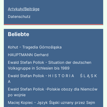
Artykuły/Beiträge
Datenschutz
Beliebte
Kohut - Tragedia Górnośląska
HAUPTMANN Gerhard
Ewald Stefan Pollok - Situation der deutschen
Volksgruppe in Schlesien bis 1989
Ewald Stefan Pollok - H I S T O R I A Ś L Ą S K
A
Ewald Stefan Pollok -Polskie obozy dla Niemców
po wojnie
Maciej Kopiec - Język Śląski uznany przez Sejm