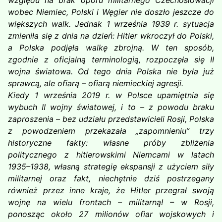
względu na brak oporu militarnego Czechosłowacji
wobec Niemiec, Polski i Węgier nie doszło jeszcze do
większych walk. Jednak 1 września 1939 r. sytuacja
zmieniła się z dnia na dzień: Hitler wkroczył do Polski,
a Polska podjęła walkę zbrojną. W ten sposób,
zgodnie z oficjalną terminologią, rozpoczęła się II
wojna światowa. Od tego dnia Polska nie była już
sprawcą, ale ofiarą – ofiarą niemieckiej agresji.
Kiedy 1 września 2019 r. w Polsce upamiętnia się
wybuch II wojny światowej, i to – z powodu braku
zaproszenia – bez udziału przedstawicieli Rosji, Polska
z powodzeniem przekazała „zapomnieniu” trzy
historyczne fakty: własne próby zbliżenia
politycznego z hitlerowskimi Niemcami w latach
1935–1938, własną strategię ekspansji z użyciem siły
militarnej oraz fakt, niechętnie dziś postrzegany
również przez inne kraje, że Hitler przegrał swoją
wojnę na wielu frontach – militarną! – w Rosji,
ponosząc około 27 milionów ofiar wojskowych i