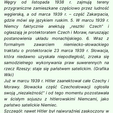
Węgry od listopada 1938 r. zajmują tereny
przygraniczne zamieszkane częściowo przez ludność
węgierską, a od marca 1939 r. – część Zakarpacia,
gdzie mówi się językiem ruskim. 5. W marcu 1939 r.
Niemcy faktycznie anektują „resztki Czech” i
ogłaszają je protektoratem Czech i Moraw, naruszając
postanowienia układu monachijskiego. 6. Wraz z
formalnym zawarciem niemiecko-słowackiego
traktatu o protektoracie 23 marca 1939 r. Słowacja,
która niedawno uzyskała niepodległość, zrzeka się
samodzielnego wykonywania praw suwerennych na
rzecz Rzeszy: staje się państwem satelickim. (Grafika
Wiki)
Już w marcu 1939 r. Hitler zaanektował całe Czechy i
Morawy. Słowacka część Czechosłowacji ogłosiła
swoją „niezależność” i od tego momentu pozostawała
w ścisłym sojuszu z hitlerowskimi Niemcami, jako
państwo satelickie Niemiec.
Szczegół: nawet Hitler był najwyraźniej zaskoczony w