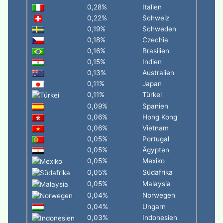
0,28%
Italien
0,22%
Schweiz
0,19%
Schweden
0,18%
Czechia
0,16%
Brasilien
0,15%
Indien
0,13%
Australien
0,11%
Japan
0,11%
Türkei
0,09%
Spanien
0,06%
Hong Kong
0,06%
Vietnam
0,05%
Portugal
0,05%
Ägypten
0,05%
Mexiko
0,05%
Südafrika
0,05%
Malaysia
0,04%
Norwegen
0,04%
Ungarn
0,03%
Indonesien