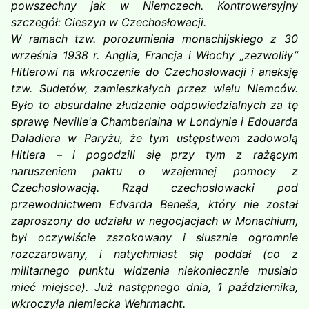
powszechny jak w Niemczech. Kontrowersyjny
szczegół: Cieszyn w Czechosłowacji.
W ramach tzw. porozumienia monachijskiego z 30
września 1938 r. Anglia, Francja i Włochy „zezwoliły”
Hitlerowi na wkroczenie do Czechosłowacji i aneksję
tzw. Sudetów, zamieszkałych przez wielu Niemców.
Było to absurdalne złudzenie odpowiedzialnych za tę
sprawę Neville'a Chamberlaina w Londynie i Edouarda
Daladiera w Paryżu, że tym ustępstwem zadowolą
Hitlera – i pogodzili się przy tym z rażącym
naruszeniem paktu o wzajemnej pomocy z
Czechosłowacją. Rząd czechosłowacki pod
przewodnictwem Edvarda Beneša, który nie został
zaproszony do udziału w negocjacjach w Monachium,
był oczywiście zszokowany i słusznie ogromnie
rozczarowany, i natychmiast się poddał (co z
militarnego punktu widzenia niekoniecznie musiało
mieć miejsce). Już następnego dnia, 1 października,
wkroczyła niemiecka Wehrmacht.