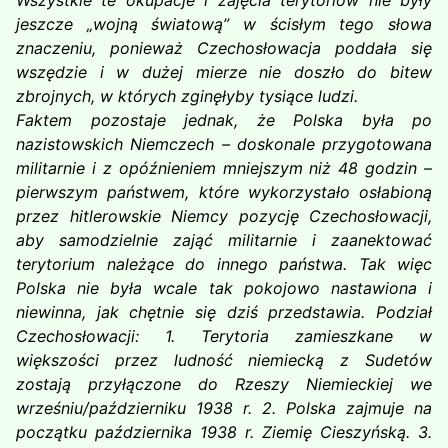
Wszystkie te okupacje i zajęcia terytoriów nie były
jeszcze „wojną światową” w ścisłym tego słowa
znaczeniu, ponieważ Czechosłowacja poddała się
wszędzie i w dużej mierze nie doszło do bitew
zbrojnych, w których zginęłyby tysiące ludzi.
Faktem pozostaje jednak, że Polska była po
nazistowskich Niemczech – doskonale przygotowana
militarnie i z opóźnieniem mniejszym niż 48 godzin –
pierwszym państwem, które wykorzystało osłabioną
przez hitlerowskie Niemcy pozycję Czechosłowacji,
aby samodzielnie zająć militarnie i zaanektować
terytorium należące do innego państwa. Tak więc
Polska nie była wcale tak pokojowo nastawiona i
niewinna, jak chętnie się dziś przedstawia. Podział
Czechosłowacji: 1. Terytoria zamieszkane w
większości przez ludność niemiecką z Sudetów
zostają przyłączone do Rzeszy Niemieckiej we
wrześniu/październiku 1938 r. 2. Polska zajmuje na
początku października 1938 r. Ziemię Cieszyńską. 3.