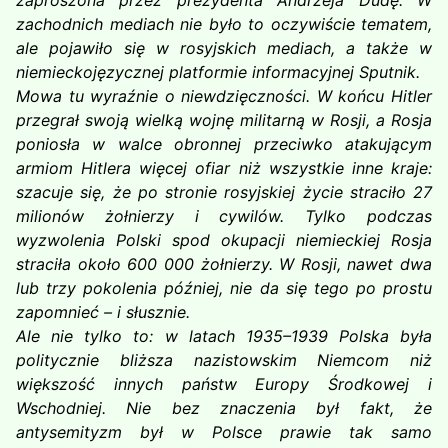
zaproszona przez prezydenta Andrzeja Dudę. W
zachodnich mediach nie było to oczywiście tematem,
ale pojawiło się w rosyjskich mediach, a także w
niemieckojęzycznej platformie informacyjnej Sputnik.
Mowa tu wyraźnie o niewdzięczności. W końcu Hitler
przegrał swoją wielką wojnę militarną w Rosji, a Rosja
poniosła w walce obronnej przeciwko atakującym
armiom Hitlera więcej ofiar niż wszystkie inne kraje:
szacuje się, że po stronie rosyjskiej życie straciło 27
milionów żołnierzy i cywilów. Tylko podczas
wyzwolenia Polski spod okupacji niemieckiej Rosja
straciła około 600 000 żołnierzy. W Rosji, nawet dwa
lub trzy pokolenia później, nie da się tego po prostu
zapomnieć – i słusznie.
Ale nie tylko to: w latach 1935–1939 Polska była
politycznie bliższa nazistowskim Niemcom niż
większość innych państw Europy Środkowej i
Wschodniej. Nie bez znaczenia był fakt, że
antysemityzm był w Polsce prawie tak samo