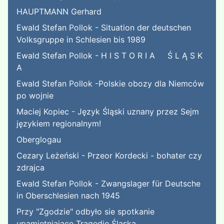
HAUPTMANN Gerhard
Ewald Stefan Pollok - Situation der deutschen
Volksgruppe in Schlesien bis 1989
Ewald Stefan Pollok - H I S T O R I A Ś L Ą S K
A
Ewald Stefan Pollok -Polskie obozy dla Niemców
po wojnie
Maciej Kopiec - Język Śląski uznany przez Sejm
językiem regionalnym!
Oberglogau
Cezary Leżeński - Przeor Kordecki - bohater czy
zdrajca
Ewald Stefan Pollok - Zwangslager für Deutsche
in Oberschlesien nach 1945
Przy "Zgodzie" odbyło sie spotkanie
upamiętniające Tragedię Śląską