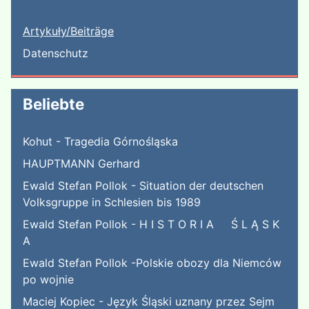
Artykuły/Beiträge
Datenschutz
Beliebte
Kohut - Tragedia Górnośląska
HAUPTMANN Gerhard
Ewald Stefan Pollok - Situation der deutschen
Volksgruppe in Schlesien bis 1989
Ewald Stefan Pollok - H I S T O R I A Ś L Ą S K
A
Ewald Stefan Pollok -Polskie obozy dla Niemców
po wojnie
Maciej Kopiec - Język Śląski uznany przez Sejm