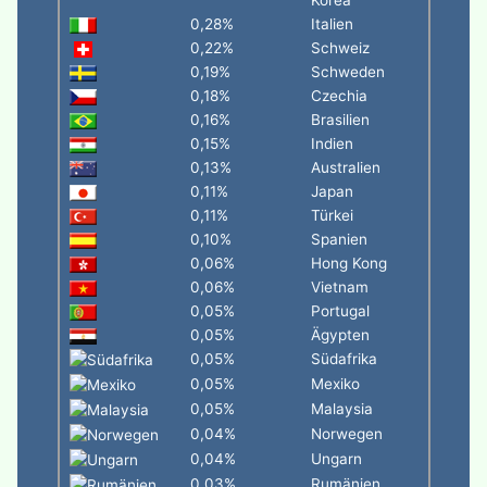
Korea
0,28%
Italien
0,22%
Schweiz
0,19%
Schweden
0,18%
Czechia
0,16%
Brasilien
0,15%
Indien
0,13%
Australien
0,11%
Japan
0,11%
Türkei
0,10%
Spanien
0,06%
Hong Kong
0,06%
Vietnam
0,05%
Portugal
0,05%
Ägypten
0,05%
Südafrika
0,05%
Mexiko
0,05%
Malaysia
0,04%
Norwegen
0,04%
Ungarn
0,03%
Rumänien