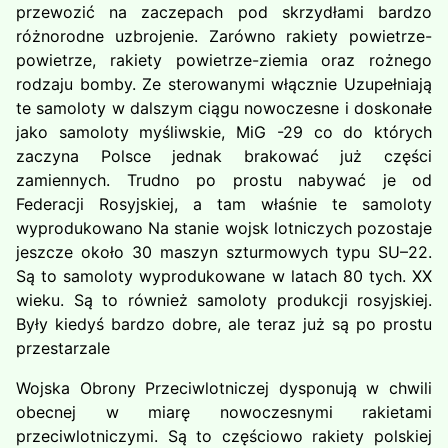
przewozić na zaczepach pod skrzydłami bardzo
różnorodne uzbrojenie. Zarówno rakiety powietrze-
powietrze, rakiety powietrze-ziemia oraz rożnego
rodzaju bomby. Ze sterowanymi włącznie Uzupełniają
te samoloty w dalszym ciągu nowoczesne i doskonałe
jako samoloty myśliwskie, MiG -29 co do których
zaczyna Polsce jednak brakować już części
zamiennych. Trudno po prostu nabywać je od
Federacji Rosyjskiej, a tam właśnie te samoloty
wyprodukowano Na stanie wojsk lotniczych pozostaje
jeszcze około 30 maszyn szturmowych typu SU–22.
Są to samoloty wyprodukowane w latach 80 tych. XX
wieku. Są to również samoloty produkcji rosyjskiej.
Były kiedyś bardzo dobre, ale teraz już są po prostu
przestarzale
Wojska Obrony Przeciwlotniczej dysponują w chwili
obecnej w miarę nowoczesnymi rakietami
przeciwlotniczymi. Są to częściowo rakiety polskiej