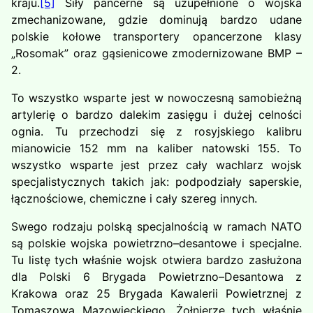
kraju.
[5]
Siły pancerne są uzupełnione o wojska
zmechanizowane, gdzie dominują bardzo udane
polskie kołowe transportery opancerzone klasy
„Rosomak” oraz gąsienicowe zmodernizowane BMP –
2.
To wszystko wsparte jest w nowoczesną samobieżną
artylerię o bardzo dalekim zasięgu i dużej celności
ognia. Tu przechodzi się z rosyjskiego kalibru
mianowicie 152 mm na kaliber natowski 155. To
wszystko wsparte jest przez cały wachlarz wojsk
specjalistycznych takich jak: podpodziały saperskie,
łącznościowe, chemiczne i cały szereg innych.
Swego rodzaju polską specjalnością w ramach NATO
są polskie wojska powietrzno–desantowe i specjalne.
Tu listę tych właśnie wojsk otwiera bardzo zasłużona
dla Polski 6 Brygada Powietrzno–Desantowa z
Krakowa oraz 25 Brygada Kawalerii Powietrznej z
Tomaszowa Mazowieckiego. Żołnierze tych właśnie