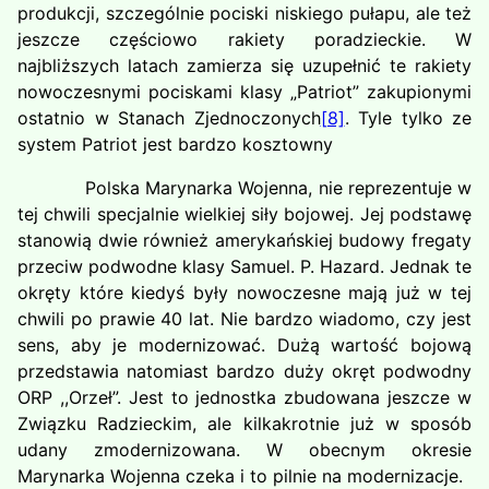
produkcji, szczególnie pociski niskiego pułapu, ale też
jeszcze częściowo rakiety poradzieckie. W
najbliższych latach zamierza się uzupełnić te rakiety
nowoczesnymi pociskami klasy „Patriot” zakupionymi
ostatnio w Stanach Zjednoczonych
[8]
. Tyle tylko ze
system Patriot jest bardzo kosztowny
Polska Marynarka Wojenna, nie reprezentuje w
tej chwili specjalnie wielkiej siły bojowej. Jej podstawę
stanowią dwie również amerykańskiej budowy fregaty
przeciw podwodne klasy Samuel. P. Hazard. Jednak te
okręty które kiedyś były nowoczesne mają już w tej
chwili po prawie 40 lat. Nie bardzo wiadomo, czy jest
sens, aby je modernizować. Dużą wartość bojową
przedstawia natomiast bardzo duży okręt podwodny
ORP ,,Orzeł”. Jest to jednostka zbudowana jeszcze w
Związku Radzieckim, ale kilkakrotnie już w sposób
udany zmodernizowana. W obecnym okresie
Marynarka Wojenna czeka i to pilnie na modernizacje.