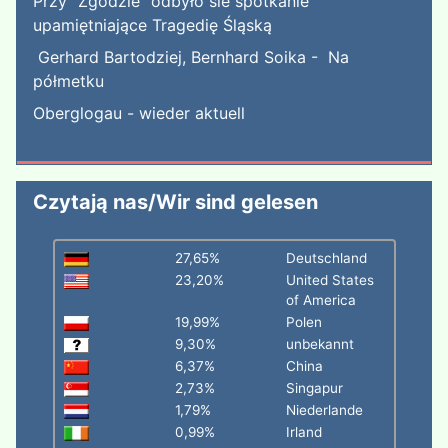
Przy "Zgodzie" odbyło sie spotkanie
upamiętniające Tragedię Śląską
Gerhard Bartodziej, Bernhard Soika - Na
półmetku
Oberglogau - wieder aktuell
Czytają nas/Wir sind gelesen
27,65%
Deutschland
23,20%
United States
of America
19,99%
Polen
9,30%
unbekannt
6,37%
China
2,73%
Singapur
1,79%
Niederlande
0,99%
Irland