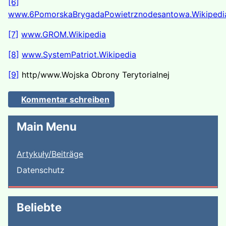
[6]
www.6PomorskaBrygadaPowietrznodesantowa.Wikipedi
[7]
www.GROM.Wikipedia
[8]
www.SystemPatriot.Wikipedia
[9]
http/www.Wojska Obrony Terytorialnej
Kommentar schreiben
Main Menu
Artykuły/Beiträge
Datenschutz
Beliebte