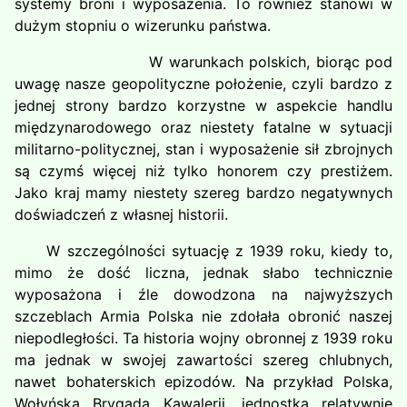
systemy broni i wyposażenia. To również stanowi w
dużym stopniu o wizerunku państwa.
W warunkach polskich, biorąc pod
uwagę nasze geopolityczne położenie, czyli bardzo z
jednej strony bardzo korzystne w aspekcie handlu
międzynarodowego oraz niestety fatalne w sytuacji
militarno-politycznej, stan i wyposażenie sił zbrojnych
są czymś więcej niż tylko honorem czy prestiżem.
Jako kraj mamy niestety szereg bardzo negatywnych
doświadczeń z własnej historii.
W szczególności sytuację z 1939 roku, kiedy to,
mimo że dość liczna, jednak słabo technicznie
wyposażona i źle dowodzona na najwyższych
szczeblach Armia Polska nie zdołała obronić naszej
niepodległości. Ta historia wojny obronnej z 1939 roku
ma jednak w swojej zawartości szereg chlubnych,
nawet bohaterskich epizodów. Na przykład Polska,
Wołyńska Brygada Kawalerii, jednostka relatywnie