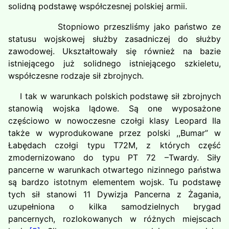
solidną podstawę współczesnej polskiej armii.
Stopniowo przeszliśmy jako państwo ze
statusu wojskowej służby zasadniczej do służby
zawodowej. Ukształtowały się również na bazie
istniejącego już solidnego istniejącego szkieletu,
współczesne rodzaje sił zbrojnych.
I tak w warunkach polskich podstawę sił zbrojnych
stanowią wojska lądowe. Są one wyposażone
częściowo w nowoczesne czołgi klasy Leopard IIa
także w wyprodukowane przez polski ,,Bumar” w
Łabędach czołgi typu T72M, z których część
zmodernizowano do typu PT 72 –Twardy. Siły
pancerne w warunkach otwartego nizinnego państwa
są bardzo istotnym elementem wojsk. Tu podstawę
tych sił stanowi 11 Dywizja Pancerna z Żagania,
uzupełniona o kilka samodzielnych brygad
pancernych, rozlokowanych w różnych miejscach