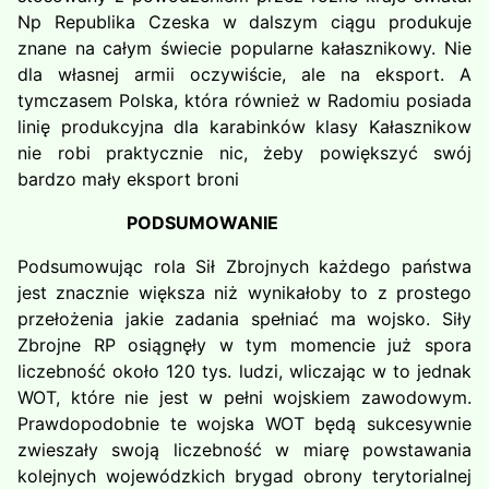
Np Republika Czeska w dalszym ciągu produkuje
znane na całym świecie popularne kałasznikowy. Nie
dla własnej armii oczywiście, ale na eksport. A
tymczasem Polska, która również w Radomiu posiada
linię produkcyjna dla karabinków klasy Kałasznikow
nie robi praktycznie nic, żeby powiększyć swój
bardzo mały eksport broni
PODSUMOWANIE
Podsumowując rola Sił Zbrojnych każdego państwa
jest znacznie większa niż wynikałoby to z prostego
przełożenia jakie zadania spełniać ma wojsko. Siły
Zbrojne RP osiągnęły w tym momencie już spora
liczebność około 120 tys. ludzi, wliczając w to jednak
WOT, które nie jest w pełni wojskiem zawodowym.
Prawdopodobnie te wojska WOT będą sukcesywnie
zwieszały swoją liczebność w miarę powstawania
kolejnych wojewódzkich brygad obrony terytorialnej