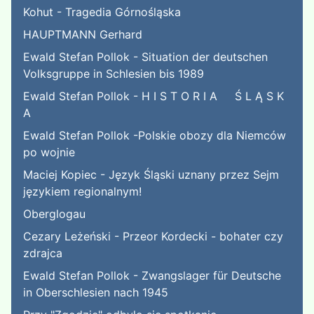
Kohut - Tragedia Górnośląska
HAUPTMANN Gerhard
Ewald Stefan Pollok - Situation der deutschen
Volksgruppe in Schlesien bis 1989
Ewald Stefan Pollok - H I S T O R I A Ś L Ą S K
A
Ewald Stefan Pollok -Polskie obozy dla Niemców
po wojnie
Maciej Kopiec - Język Śląski uznany przez Sejm
językiem regionalnym!
Oberglogau
Cezary Leżeński - Przeor Kordecki - bohater czy
zdrajca
Ewald Stefan Pollok - Zwangslager für Deutsche
in Oberschlesien nach 1945