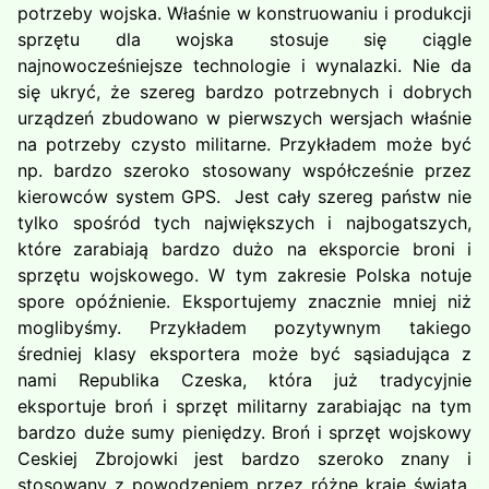
potrzeby wojska. Właśnie w konstruowaniu i produkcji
sprzętu dla wojska stosuje się ciągle
najnowocześniejsze technologie i wynalazki. Nie da
się ukryć, że szereg bardzo potrzebnych i dobrych
urządzeń zbudowano w pierwszych wersjach właśnie
na potrzeby czysto militarne. Przykładem może być
np. bardzo szeroko stosowany współcześnie przez
kierowców system GPS. Jest cały szereg państw nie
tylko spośród tych największych i najbogatszych,
które zarabiają bardzo dużo na eksporcie broni i
sprzętu wojskowego. W tym zakresie Polska notuje
spore opóźnienie. Eksportujemy znacznie mniej niż
moglibyśmy. Przykładem pozytywnym takiego
średniej klasy eksportera może być sąsiadująca z
nami Republika Czeska, która już tradycyjnie
eksportuje broń i sprzęt militarny zarabiając na tym
bardzo duże sumy pieniędzy. Broń i sprzęt wojskowy
Ceskiej Zbrojowki jest bardzo szeroko znany i
stosowany z powodzeniem przez różne kraje świata.