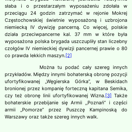
słaba i o przestarzałym wyposażeniu zdołała w
przeciągu 24 godzin zatrzymać w rejonie Mokrej
Częstochowskiej świetnie wyposażoną i uzbrojona
niemiecką IV dywizję pancerną. Co więcej, polskie
działa przeciwpancerne kal. 37 mm w które była
wyposażona polska brygada uszczupliły stan liczebny
czołgów IV niemieckiej dywizji pancernej prawie o 80
co prawda lekkich maszyn.
[2]
Można tu podać cały szereg innych
przykładów. Między innymi bohaterską obronę pozycji
ufortyfikowanej „Węgierska Górka”, w Beskidach
bronionej przez kompanię forteczną kapitana Semika,
czy też obronę linii ufortyfikowanej Wizna.
[3]
Także
bohaterskie przebijanie się Armii ,,Poznań” i części
armii „Pomorze” przez Puszczę Kampinoską do
Warszawy oraz także szereg innych walk.