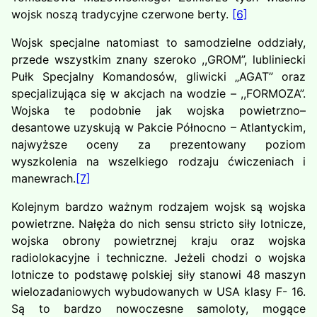
wojsk noszą tradycyjne czerwone berty.
[6]
Wojsk specjalne natomiast to samodzielne oddziały,
przede wszystkim znany szeroko ,,GROM”, lubliniecki
Pułk Specjalny Komandosów, gliwicki „AGAT” oraz
specjalizująca się w akcjach na wodzie – ,,FORMOZA”.
Wojska te podobnie jak wojska powietrzno–
desantowe uzyskują w Pakcie Północno – Atlantyckim,
najwyższe oceny za prezentowany poziom
wyszkolenia na wszelkiego rodzaju ćwiczeniach i
manewrach.
[7]
Kolejnym bardzo ważnym rodzajem wojsk są wojska
powietrzne. Nałęża do nich sensu stricto siły lotnicze,
wojska obrony powietrznej kraju oraz wojska
radiolokacyjne i techniczne. Jeżeli chodzi o wojska
lotnicze to podstawę polskiej siły stanowi 48 maszyn
wielozadaniowych wybudowanych w USA klasy F- 16.
Są to bardzo nowoczesne samoloty, mogące