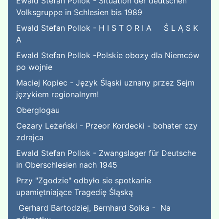
Ewald Stefan Pollok - Situation der deutschen
Volksgruppe in Schlesien bis 1989
Ewald Stefan Pollok - H I S T O R I A Ś L Ą S K
A
Ewald Stefan Pollok -Polskie obozy dla Niemców
po wojnie
Maciej Kopiec - Język Śląski uznany przez Sejm
językiem regionalnym!
Oberglogau
Cezary Leżeński - Przeor Kordecki - bohater czy
zdrajca
Ewald Stefan Pollok - Zwangslager für Deutsche
in Oberschlesien nach 1945
Przy "Zgodzie" odbyło sie spotkanie
upamiętniające Tragedię Śląską
Gerhard Bartodziej, Bernhard Soika - Na