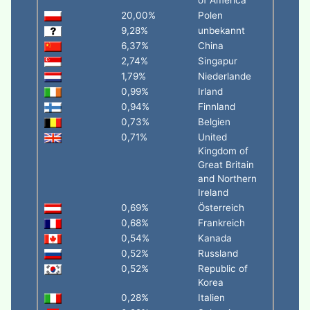
of America
20,00%
Polen
9,28%
unbekannt
6,37%
China
2,74%
Singapur
1,79%
Niederlande
0,99%
Irland
0,94%
Finnland
0,73%
Belgien
0,71%
United
Kingdom of
Great Britain
and Northern
Ireland
0,69%
Österreich
0,68%
Frankreich
0,54%
Kanada
0,52%
Russland
0,52%
Republic of
Korea
0,28%
Italien