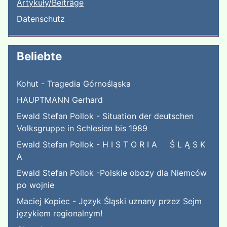
Artykuły/Beiträge
Datenschutz
Beliebte
Kohut - Tragedia Górnośląska
HAUPTMANN Gerhard
Ewald Stefan Pollok - Situation der deutschen
Volksgruppe in Schlesien bis 1989
Ewald Stefan Pollok - H I S T O R I A Ś L Ą S K
A
Ewald Stefan Pollok -Polskie obozy dla Niemców
po wojnie
Maciej Kopiec - Język Śląski uznany przez Sejm
językiem regionalnym!