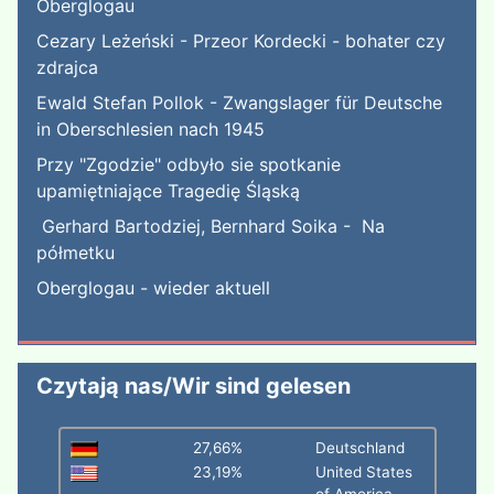
Oberglogau
Cezary Leżeński - Przeor Kordecki - bohater czy
zdrajca
Ewald Stefan Pollok - Zwangslager für Deutsche
in Oberschlesien nach 1945
Przy "Zgodzie" odbyło sie spotkanie
upamiętniające Tragedię Śląską
Gerhard Bartodziej, Bernhard Soika - Na
półmetku
Oberglogau - wieder aktuell
Czytają nas/Wir sind gelesen
27,66%
Deutschland
23,19%
United States