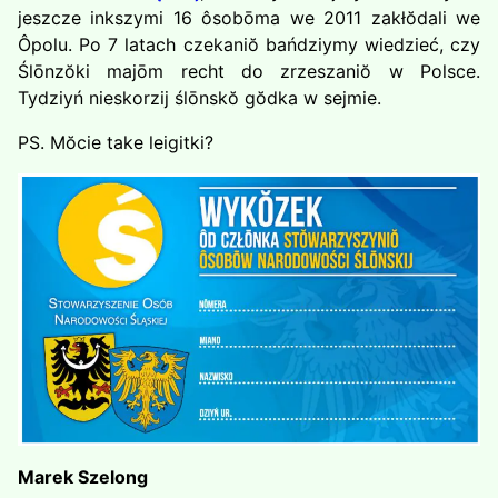
jeszcze inkszymi 16 ôsobōma we 2011 zakłŏdali we
Ôpolu. Po 7 latach czekaniŏ bańdziymy wiedzieć, czy
Ślōnzŏki majōm recht do zrzeszaniŏ w Polsce.
Tydziyń nieskorzij ślōnskŏ gŏdka w sejmie.
PS. Mŏcie take leigitki?
Marek Szelong