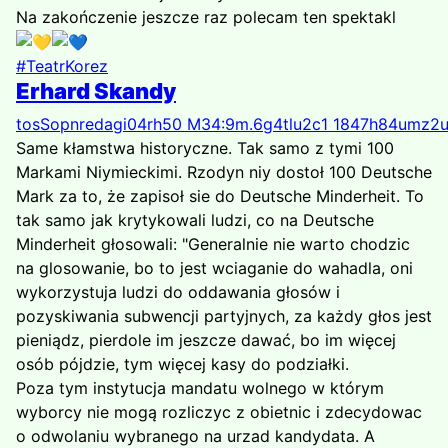
Na zakończenie jeszcze raz polecam ten spektakl
#TeatrKorez
Erhard Skandy
t
o
s
S
o
p
n
r
e
d
a
g
i
0
4
r
h
5
0
M
3
4
:
9
m
.
6
g
4
t
l
u
2
c
1
1
8
4
7
h
8
4
u
m
z
2
Same kłamstwa historyczne. Tak samo z tymi 100
Markami Niymieckimi. Rzodyn niy dostoł 100 Deutsche
Mark za to, że zapisoł sie do Deutsche Minderheit. To
tak samo jak krytykowali ludzi, co na Deutsche
Minderheit głosowali: "Generalnie nie warto chodzic
na glosowanie, bo to jest wciaganie do wahadla, oni
wykorzystuja ludzi do oddawania głosów i
pozyskiwania subwencji partyjnych, za każdy głos jest
pieniądz, pierdole im jeszcze dawać, bo im więcej
osób pójdzie, tym więcej kasy do podziałki.
Poza tym instytucja mandatu wolnego w którym
wyborcy nie mogą rozliczyc z obietnic i zdecydowac
o odwolaniu wybranego na urzad kandydata. A