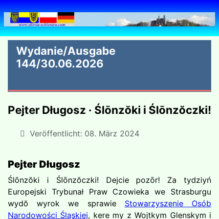
Wydanie/Ausgabe
144/30.06.2026
Pejter Długosz · Ślōnzŏki i Ślōnzŏczki!
Veröffentlicht: 08. März 2024
Pejter Długosz
Ślōnzŏki i Ślōnzŏczki! Dejcie pozōr! Za tydziyń
Europejski Trybunał Praw Czowieka we Strasburgu
wydŏ wyrok we sprawie
Stowarzyszenie Osób
Narodowości Śląskiej
, kere my z Wojtkym Glenskym i