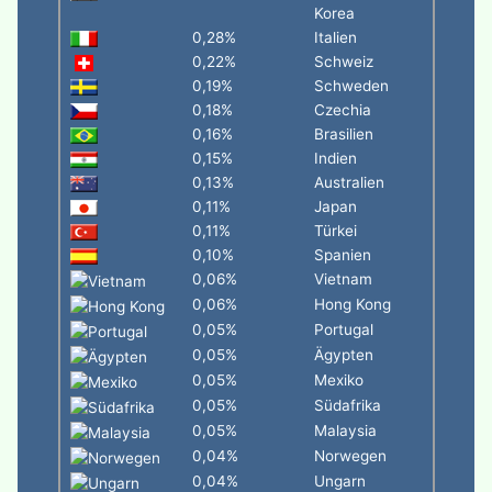
Korea
0,28%
Italien
0,22%
Schweiz
0,19%
Schweden
0,18%
Czechia
0,16%
Brasilien
0,15%
Indien
0,13%
Australien
0,11%
Japan
0,11%
Türkei
0,10%
Spanien
0,06%
Vietnam
0,06%
Hong Kong
0,05%
Portugal
0,05%
Ägypten
0,05%
Mexiko
0,05%
Südafrika
0,05%
Malaysia
0,04%
Norwegen
0,04%
Ungarn