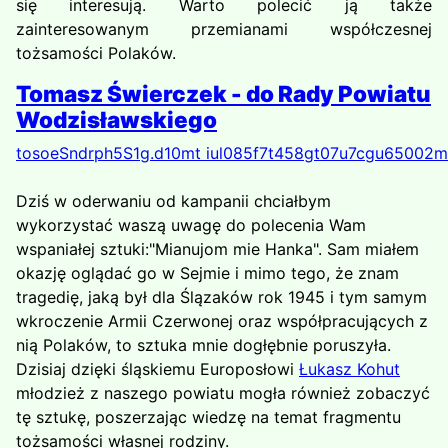
się interesują. Warto polecić ją także
zainteresowanym przemianami współczesnej
tożsamości Polaków.
Tomasz Świerczek - do Rady Powiatu
Wodzisławskiego
t
o
s
o
e
S
n
d
r
p
h
5
S
1
g
.
d
1
0
m
t
i
u
l
0
8
5
f
7
t
4
5
8
g
t
0
7
u
7
c
g
u
6
5
0
0
2
m
Dziś w oderwaniu od kampanii chciałbym
wykorzystać waszą uwagę do polecenia Wam
wspaniałej sztuki:"Mianujom mie Hanka". Sam miałem
okazję oglądać go w Sejmie i mimo tego, że znam
tragedię, jaką był dla Ślązaków rok 1945 i tym samym
wkroczenie Armii Czerwonej oraz współpracujących z
nią Polaków, to sztuka mnie dogłębnie poruszyła.
Dzisiaj dzięki śląskiemu Europosłowi
Łukasz Kohut
młodzież z naszego powiatu mogła również zobaczyć
tę sztukę, poszerzając wiedzę na temat fragmentu
tożsamości własnej rodziny.