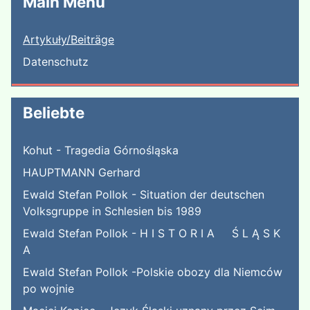
Main Menu
Artykuły/Beiträge
Datenschutz
Beliebte
Kohut - Tragedia Górnośląska
HAUPTMANN Gerhard
Ewald Stefan Pollok - Situation der deutschen
Volksgruppe in Schlesien bis 1989
Ewald Stefan Pollok - H I S T O R I A Ś L Ą S K
A
Ewald Stefan Pollok -Polskie obozy dla Niemców
po wojnie