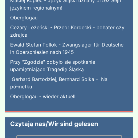
Maciej Kopiec - Język Śląski uznany przez Sejm
językiem regionalnym!
Oberglogau
Cezary Leżeński - Przeor Kordecki - bohater czy
zdrajca
Ewald Stefan Pollok - Zwangslager für Deutsche
in Oberschlesien nach 1945
Przy "Zgodzie" odbyło sie spotkanie
upamiętniające Tragedię Śląską
Gerhard Bartodziej, Bernhard Soika - Na
półmetku
Oberglogau - wieder aktuell
Czytają nas/Wir sind gelesen