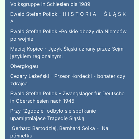
Volksgruppe in Schlesien bis 1989
Ewald Stefan Pollok - H I S T O R I A Ś L Ą S K
A
Ewald Stefan Pollok -Polskie obozy dla Niemców
po wojnie
Maciej Kopiec - Język Śląski uznany przez Sejm
językiem regionalnym!
Oberglogau
Cezary Leżeński - Przeor Kordecki - bohater czy
zdrajca
Ewald Stefan Pollok - Zwangslager für Deutsche
in Oberschlesien nach 1945
Przy "Zgodzie" odbyło sie spotkanie
upamiętniające Tragedię Śląską
Gerhard Bartodziej, Bernhard Soika - Na
półmetku