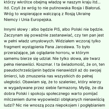
którzy wkrótce obejmą władzę w naszym kraju itd…
itd. Czyli że wróg to nie putinowska Rosja i Białoruś.
Wróg to wspierające walczącą z Rosją Ukrainę
Niemcy i Unia Europejska.
Innymi słowy : albo będzie PiS, albo Polski nie będzie.
Zaczynam się poważnie zastanawiać, czy ten pan jest
w pełni władz umysłowych. Widziałem wczoraj tylko
fragment wystąpienia Pana Jarosława. To było
przerażające, jak oglądanie horroru, w którym
samemu bierze się udział. Nie tylko słowa, ale twarz
pełna nienawiści. Koszmar. I ta świadomość, że on, ten
pseudochrześcijanin będzie nienawidził aż do swojej
śmierci, lub zmuszenia nas wszystkich do pełnej
uległości. Obawiam się, że to szaleniec, który wierzy
w wygadywane przez siebie farmazony. Myślę, że dla
dobra Polski i spokoju społecznego warto pomijać
milczeniem durne wypowiedzi obłąkanych nienawiścią
ludzi? Nic nie wnoszą poza niepokojem i pogłębianiem