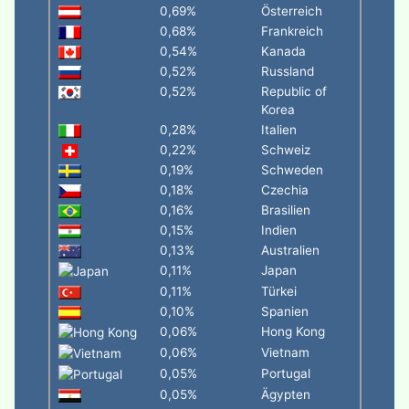
0,69%
Österreich
0,68%
Frankreich
0,54%
Kanada
0,52%
Russland
0,52%
Republic of
Korea
0,28%
Italien
0,22%
Schweiz
0,19%
Schweden
0,18%
Czechia
0,16%
Brasilien
0,15%
Indien
0,13%
Australien
0,11%
Japan
0,11%
Türkei
0,10%
Spanien
0,06%
Hong Kong
0,06%
Vietnam
0,05%
Portugal
0,05%
Ägypten