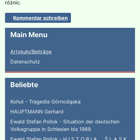
różnic.
Kommentar schreiben
Main Menu
Artykuły/Beiträge
Datenschutz
Beliebte
Kohut - Tragedia Górnośląska
HAUPTMANN Gerhard
Ewald Stefan Pollok - Situation der deutschen
Volksgruppe in Schlesien bis 1989
Ewald Stefan Pollok - H I S T O R I A Ś L Ą S K