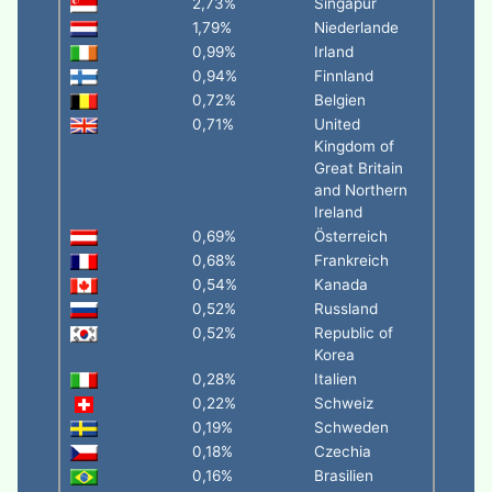
2,73%
Singapur
1,79%
Niederlande
0,99%
Irland
0,94%
Finnland
0,72%
Belgien
0,71%
United
Kingdom of
Great Britain
and Northern
Ireland
0,69%
Österreich
0,68%
Frankreich
0,54%
Kanada
0,52%
Russland
0,52%
Republic of
Korea
0,28%
Italien
0,22%
Schweiz
0,19%
Schweden
0,18%
Czechia
0,16%
Brasilien