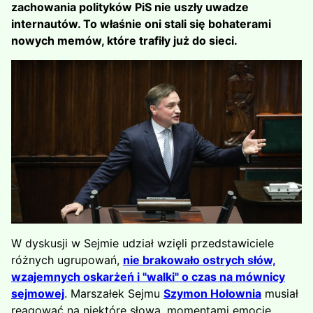
zachowania polityków PiS nie uszły uwadze
internautów. To właśnie oni stali się bohaterami
nowych memów, które trafiły już do sieci.
W dyskusji w Sejmie udział wzięli przedstawiciele
różnych ugrupowań,
nie brakowało ostrych słów,
wzajemnych oskarżeń i "walki" o czas na mównicy
sejmowej
. Marszałek Sejmu
Szymon Hołownia
musiał
reagować na niektóre słowa, momentami emocje