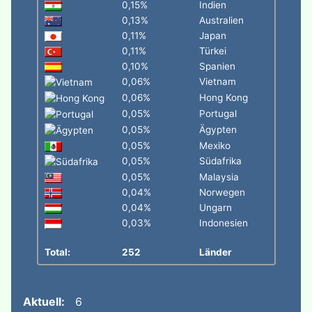
0,15%
Indien
0,13%
Australien
0,11%
Japan
0,11%
Türkei
0,10%
Spanien
0,06%
Vietnam
0,06%
Hong Kong
0,05%
Portugal
0,05%
Ägypten
0,05%
Mexiko
0,05%
Südafrika
0,05%
Malaysia
0,04%
Norwegen
0,04%
Ungarn
0,03%
Indonesien
Total:
252
Länder
Aktuell:
6