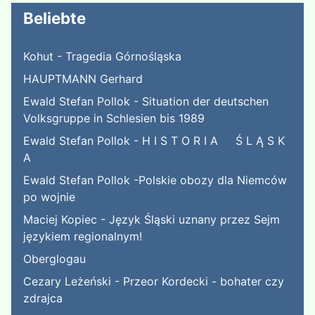
Beliebte
Kohut - Tragedia Górnośląska
HAUPTMANN Gerhard
Ewald Stefan Pollok - Situation der deutschen
Volksgruppe in Schlesien bis 1989
Ewald Stefan Pollok - H I S T O R I A Ś L Ą S K
A
Ewald Stefan Pollok -Polskie obozy dla Niemców
po wojnie
Maciej Kopiec - Język Śląski uznany przez Sejm
językiem regionalnym!
Oberglogau
Cezary Leżeński - Przeor Kordecki - bohater czy
zdrajca