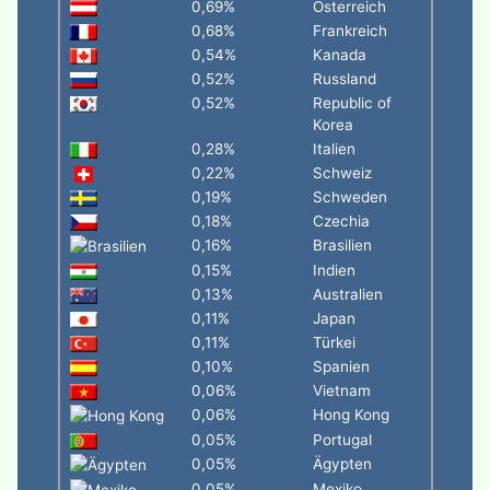
0,69%
Österreich
0,68%
Frankreich
0,54%
Kanada
0,52%
Russland
0,52%
Republic of
Korea
0,28%
Italien
0,22%
Schweiz
0,19%
Schweden
0,18%
Czechia
0,16%
Brasilien
0,15%
Indien
0,13%
Australien
0,11%
Japan
0,11%
Türkei
0,10%
Spanien
0,06%
Vietnam
0,06%
Hong Kong
0,05%
Portugal
0,05%
Ägypten
0,05%
Mexiko