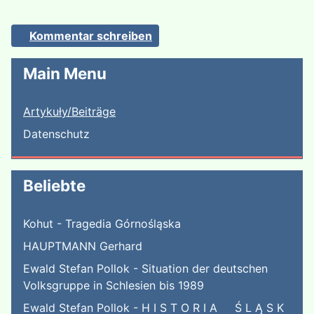
Kommentar schreiben
Main Menu
Artykuły/Beiträge
Datenschutz
Beliebte
Kohut - Tragedia Górnośląska
HAUPTMANN Gerhard
Ewald Stefan Pollok - Situation der deutschen
Volksgruppe in Schlesien bis 1989
Ewald Stefan Pollok - H I S T O R I A Ś L Ą S K