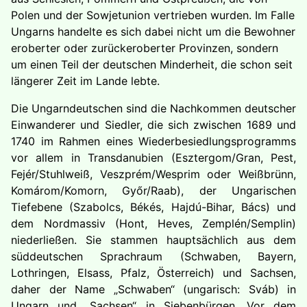
Polen und der Sowjetunion vertrieben wurden. Im Falle
Ungarns handelte es sich dabei nicht um die Bewohner
eroberter oder zurückeroberter Provinzen, sondern
um einen Teil der deutschen Minderheit, die schon seit
längerer Zeit im Lande lebte.
Die Ungarndeutschen sind die Nachkommen deutscher
Einwanderer und Siedler, die sich zwischen 1689 und
1740 im Rahmen eines Wiederbesiedlungsprogramms
vor allem in Transdanubien (Esztergom/Gran, Pest,
Fejér/Stuhlweiß, Veszprém/Wesprim oder Weißbrünn,
Komárom/Komorn, Győr/Raab), der Ungarischen
Tiefebene (Szabolcs, Békés, Hajdú-Bihar, Bács) und
dem Nordmassiv (Hont, Heves, Zemplén/Semplin)
niederließen. Sie stammen hauptsächlich aus dem
süddeutschen Sprachraum (Schwaben, Bayern,
Lothringen, Elsass, Pfalz, Österreich) und Sachsen,
daher der Name „Schwaben“ (ungarisch: Sváb) in
Ungarn und „Sachsen“ in Siebenbürgen. Vor dem