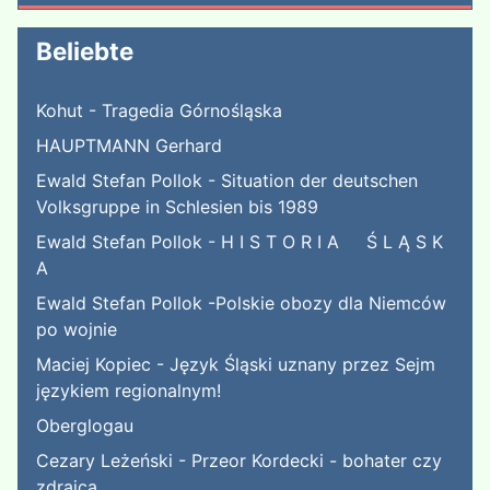
Beliebte
Kohut - Tragedia Górnośląska
HAUPTMANN Gerhard
Ewald Stefan Pollok - Situation der deutschen
Volksgruppe in Schlesien bis 1989
Ewald Stefan Pollok - H I S T O R I A Ś L Ą S K
A
Ewald Stefan Pollok -Polskie obozy dla Niemców
po wojnie
Maciej Kopiec - Język Śląski uznany przez Sejm
językiem regionalnym!
Oberglogau
Cezary Leżeński - Przeor Kordecki - bohater czy
zdrajca