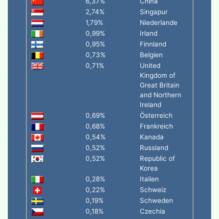
6,37%
China
2,74%
Singapur
1,79%
Niederlande
0,99%
Irland
0,95%
Finnland
0,73%
Belgien
0,71%
United
Kingdom of
Great Britain
and Northern
Ireland
0,69%
Österreich
0,68%
Frankreich
0,54%
Kanada
0,52%
Russland
0,52%
Republic of
Korea
0,28%
Italien
0,22%
Schweiz
0,19%
Schweden
0,18%
Czechia