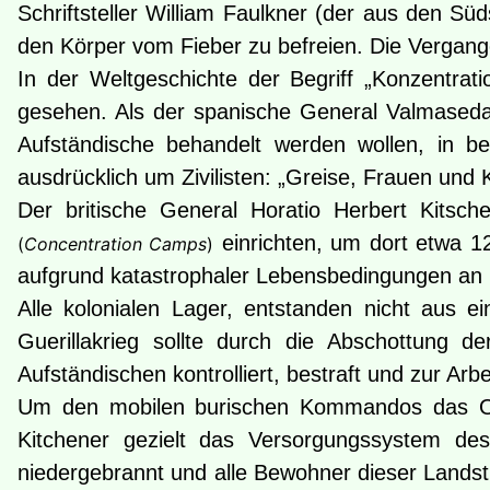
Schriftsteller William Faulkner (der aus den Sü
den Körper vom Fieber zu befreien. Die Vergangen
In der Weltgeschichte der Begriff „Konzentr
gesehen. Als der spanische General Valmasedau
Aufständische behandelt werden wollen, in b
ausdrücklich um Zivilisten: „Greise, Frauen und 
Der britische General Horatio Herbert Kitsch
einrichten, um dort etwa 1
(
Concentration Camps
)
aufgrund katastrophaler Lebensbedingungen an 
Alle kolonialen Lager, entstanden nicht aus e
Guerillakrieg sollte durch die Abschottung 
Aufständischen kontrolliert, bestraft und zur Arb
Um den mobilen burischen Kommandos das Oper
Kitchener gezielt das Versorgungssystem de
niedergebrannt und alle Bewohner dieser Landstr