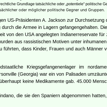
rechtliche Grundlage tatsächliche oder „potentiele“ politische
tsächlicher oder möglicher politische Gegner und Gruppen.
gen US-Präsidenten A. Jackson zur Durchsetzung 
 durch die Armee in Lagern gefangengehalten. Di
zeit von den USA angelegten Indianerreservate für
urden aus rassistischen Motiven unter inhumanen 
führten, dass Kinder, Frauen und auch Männer v
dstaatliche Kriegsgefangenenlager im nordamer
sonville (Georgia) war ein von Palisaden umzäunte
 überhaupt keine Medikamente gab. 45.000 Mens
indano, die sie den Spaniern abgenommen hatten, 