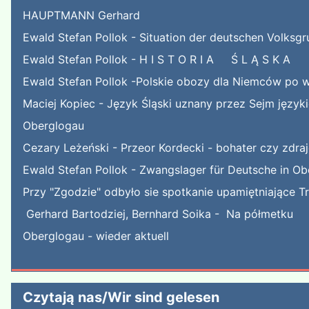
HAUPTMANN Gerhard
Ewald Stefan Pollok - Situation der deutschen Volksgr
Ewald Stefan Pollok - H I S T O R I A Ś L Ą S K A
Ewald Stefan Pollok -Polskie obozy dla Niemców po w
Maciej Kopiec - Język Śląski uznany przez Sejm języ
Oberglogau
Cezary Leżeński - Przeor Kordecki - bohater czy zdra
Ewald Stefan Pollok - Zwangslager für Deutsche in Ob
Przy "Zgodzie" odbyło sie spotkanie upamiętniające T
Gerhard Bartodziej, Bernhard Soika - Na półmetku
Oberglogau - wieder aktuell
Czytają nas/Wir sind gelesen