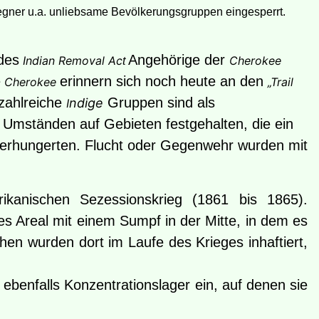
 Gegner u.a. unliebsame Bevölkerungsgruppen eingesperrt.
des
Angehörige der
Indian Removal Ac
Cherokee
t
e
erinnern sich noch heute an den
Cherokee
„Trail
 zahlreiche
Gruppen sind als
ndige
I
Umständen auf Gebieten festgehalten, die ein
erhungerten. Flucht oder Gegenwehr wurden mit
ikanischen Sezessionskrieg (1861 bis 1865).
s Areal mit einem Sumpf in der Mitte, in dem es
chen wurden dort im Laufe des
Krieges inhaftiert,
ebenfalls Konzentrationslager ein, auf denen sie