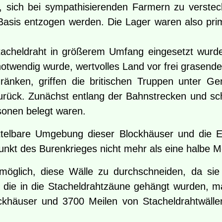
, sich bei sympathisierenden Farmern zu verstec
Basis entzogen werden. Die Lager waren also primä
 Stacheldraht in größerem Umfang eingesetzt wurd
twendig wurde, wertvolles Land vor frei grasend
änken, griffen die britischen Truppen unter Gen
rück. Zunächst entlang der Bahnstrecken und schl
sonen belegt waren.
mittelbare Umgebung dieser Blockhäuser und die 
kt des Burenkrieges nicht mehr als eine halbe Mei
möglich, diese Wälle zu durchschneiden, da si
, die in die Stacheldrahtzäune gehängt wurden, m
ckhäuser und 3700 Meilen von Stacheldrahtwälle