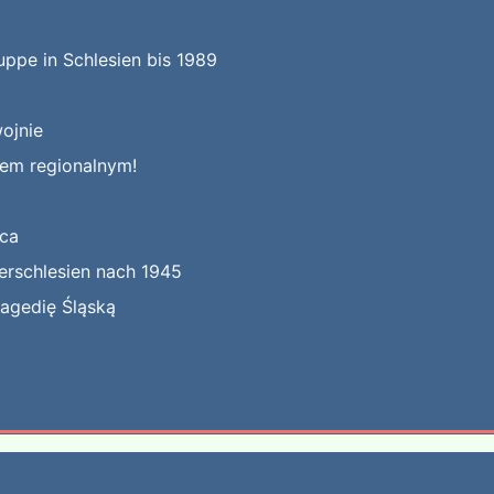
uppe in Schlesien bis 1989
ojnie
kiem regionalnym!
jca
erschlesien nach 1945
ragedię Śląską