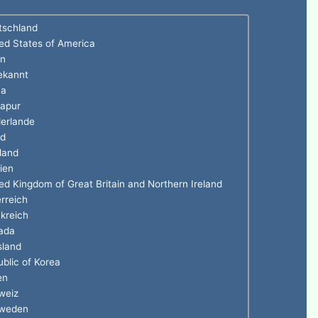
tschland
ed States of America
en
ekannt
na
gapur
erlande
nd
land
ien
ed Kingdom of Great Britain and Northern Ireland
rreich
kreich
ada
sland
blic of Korea
en
weiz
weden