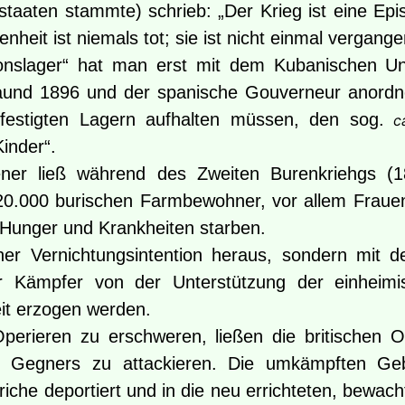
dstaaten stammte) schrieb: „Der Krieg ist eine Epi
heit ist niemals tot; sie ist nicht einmal vergange
ationslager“ hat man erst mit dem Kubanischen 
nd 1896 und der spanische Gouverneur anordnete
efestigten Lagern aufhalten müssen, den sog.
c
Kinder“.
ener ließ während des Zweiten Burenkriehgs (1
20.000 burischen Farmbewohner, vor allem Frauen
Hunger und Krankheiten starben.
iner Vernichtungsintention heraus, sondern mit 
der Kämpfer von der Unterstützung der einheim
eit erzogen werden.
ieren zu erschweren, ließen die britischen O
s Gegners zu attackieren. Die umkämpften Ge
iche deportiert und in die neu errichteten, bewac