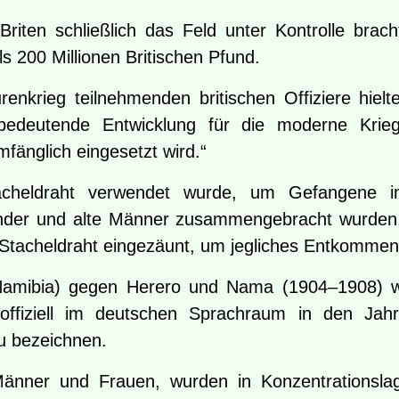
riten schließlich das Feld unter Kontrolle brach
ls 200 Millionen Britischen Pfund.
enkrieg teilnehmenden britischen Offiziere hiel
e bedeutende Entwicklung für die moderne Kri
mfänglich eingesetzt wird.“
acheldraht verwendet wurde, um Gefangene in
Kinder und alte Männer zusammengebracht wurden
Stacheldraht eingezäunt, um jegliches Entkommen
 Namibia) gegen Herero und Nama (1904–1908) wu
s offiziell im deutschen Sprachraum in den Ja
u bezeichnen.
ner und Frauen, wurden in Konzentrationslage