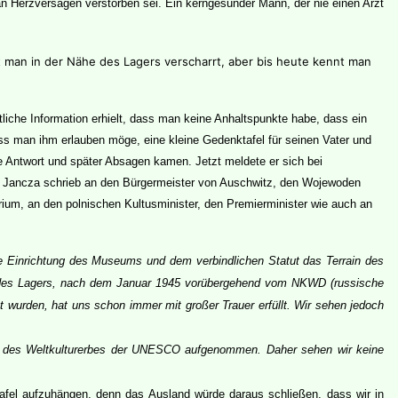
an Herzversagen verstorben sei. Ein kerngesunder Mann, der nie einen Arzt
t man in der Nähe des Lagers verscharrt, aber bis heute kennt man
iche Information erhielt, dass man keine Anhaltspunkte habe, dass ein
s man ihm erlauben möge, eine kleine Gedenktafel für seinen Vater und
te Antwort und später Absagen kamen. Jetzt meldete er sich bei
err Jancza schrieb an den Bürgermeister von Auschwitz, den Wojewoden
rium, an den polnischen Kultusminister, den Premierminister wie auch an
ie Einrichtung des Museums und dem verbindlichen Statut das Terrain des
n des Lagers, nach dem Januar 1945 vorübergehend vom NKWD (russische
t wurden, hat uns schon immer mit großer Trauer erfüllt. Wir sehen jedoch
te des Weltkulturerbes der UNESCO aufgenommen. Daher sehen wir keine
Tafel aufzuhängen, denn das Ausland würde daraus schließen, dass wir in