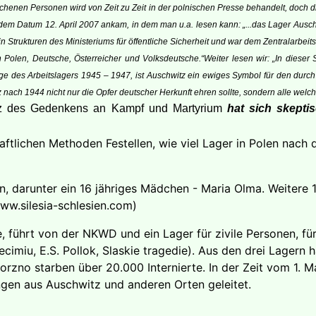
henen Personen wird von Zeit zu Zeit in der polnischen Presse behandelt, doch 
 dem Datum 12. April 2007 ankam, in dem man u.a. lesen kann:
„...das Lager Ausch
in Strukturen des Ministeriums für öffentliche Sicherheit und war dem Zentralarbe
 Polen, Deutsche, Österreicher und Volksdeutsche.“
Weiter lesen wir: „In dieser
 des Arbeitslagers 1945 – 1947, ist Auschwitz ein ewiges Symbol für den durch H
 nach 1944 nicht nur die Opfer deutscher Herkunft ehren sollte, sondern alle welc
hutz des Gedenkens an Kampf und Martyrium
hat sich skepti
haftlichen Methoden Festellen, wie viel Lager in Polen nac
 darunter ein 16 jähriges Mädchen - Maria Olma. Weitere 
www.silesia-schlesien.com)
 führt von der NKWD und ein Lager für zivile Personen, für
cimiu, E.S. Pollok, Slaskie tragedie). Aus den drei Lagern
rzno starben über 20.000 Internierte. In der Zeit vom 1. M
gen aus Auschwitz und anderen Orten geleitet.