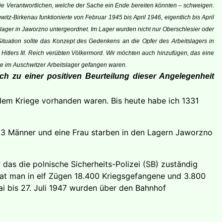
die Verantwortlichen, welche der Sache ein Ende bereiten könnten – schweigen.
witz-Birkenau funktionierte von Februar 1945 bis April 1946, eigentlich bis April
itslager in Jaworzno untergeordnet. Im Lager wurden nicht nur Oberschlesier oder
 Situation sollte das Konzept des Gedenkens an die Opfer des Arbeitslagers in
itlers III. Reich verübten Völkermord. Wir möchten auch hinzufügen, das eine
he im Auschwitzer Arbeitslager gefangen waren.
sch zu einer positiven Beurteilung dieser Angelegenheit
h dem Kriege vorhanden waren. Bis heute habe ich 1331
13 Männer und eine Frau starben in den Lagern Jaworzno
 das die polnische Sicherheits-Polizei (SB) zuständig
 hat man in elf Zügen 18.400 Kriegsgefangene und 3.800
ai bis 27. Juli 1947 wurden über den Bahnhof