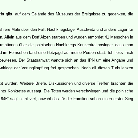
icht gibt, auf dem Gelände des Museums der Ereignisse zu gedenken, die
hrere Male über den Fall: Nachkriegslager Auschwitz und andere Lager für
. Allein aus dem Dorf Alzen starben und wurden ermordet 41 Menschen in
rmationen über die polnischen Nachkriegs-Konzentrationslager, dass man
und im Fernsehen fand eine Hetzjagd auf meine Person statt. Ich liess mich
e bewiesen. Der Staatsanwalt wandte sich an das IPN um eine Angabe und
nklage der Verunglimpfung frei gesprochen. Nach all diesen Turbulenzen
wurden. Weitere Briefe, Diskussionen und diverse Treffen brachten die
nichts Konkretes aussagt. Die Toten werden verschwiegen und die polnische
6“ sagt nicht viel, obwohl das für die Familien schon einen erster Sieg