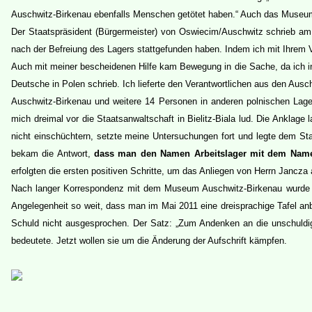
Auschwitz-Birkenau ebenfalls Menschen getötet haben.“ Auch das Museum
Der Staatspräsident (Bürgermeister) von Oswiecim/Auschwitz schrieb am
nach der Befreiung des Lagers stattgefunden haben. Indem ich mit Ihrem 
Auch mit meiner bescheidenen Hilfe kam Bewegung in die Sache, da ich in
Deutsche in Polen schrieb.
Ich lieferte den Verantwortlichen aus den Au
Auschwitz-Birkenau
und weitere 14 Personen in anderen polnischen Lage
mich dreimal vor die Staatsanwaltschaft in Bielitz-Biala lud. Die Anklage
nicht einschüchtern, setzte meine Untersuchungen fort und legte dem S
bekam die Antwort,
dass man den Namen Arbeitslager mit dem Namen
erfolgten die ersten positiven Schritte, um das Anliegen von Herrn Jancza
Nach langer Korrespondenz mit dem Museum Auschwitz-Birkenau wurde zu
Angelegenheit so weit, dass man im Mai 2011 eine dreisprachige Tafel anb
Schuld nicht ausgesprochen. Der Satz: „Zum Andenken an die unschuldige
bedeutete. Jetzt wollen sie um die Änderung der Aufschrift kämpfen.