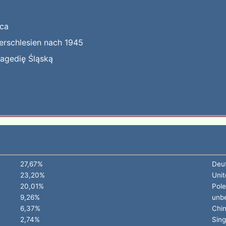
jca
erschlesien nach 1945
ragedię Śląską
27,67%
Deu
23,20%
Unit
20,01%
Pol
9,26%
unb
6,37%
Chi
2,74%
Sin