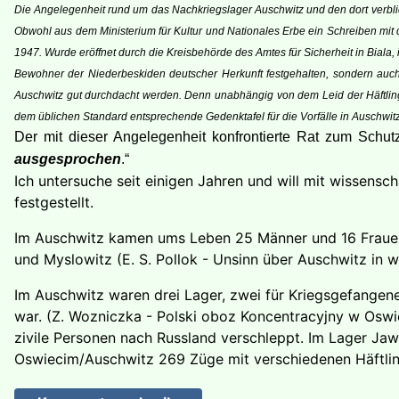
Die Angelegenheit rund um das Nachkriegslager Auschwitz und den dort verblic
Obwohl aus dem Ministerium für Kultur und Nationales Erbe ein Schreiben mit
1947. Wurde eröffnet durch die Kreisbehörde des Amtes für Sicherheit in Biala, 
Bewohner der Niederbeskiden deutscher Herkunft festgehalten, sondern auch
Auschwitz gut durchdacht werden. Denn unabhängig von dem Leid der Häftlinge
dem üblichen Standard entsprechende Gedenktafel für die Vorfälle in Auschwitz
Der mit dieser Angelegenheit konfrontierte Rat zum Sc
ausgesprochen
.“
Ich untersuche seit einigen Jahren und will mit wissensc
festgestellt.
Im Auschwitz kamen ums Leben 25 Männer und 16 Frauen,
und Myslowitz (E. S. Pollok - Unsinn über Auschwitz in 
Im Auschwitz waren drei Lager, zwei für Kriegsgefangene,
war. (Z. Wozniczka - Polski oboz Koncentracyjny w Oswie
zivile Personen nach Russland verschleppt. Im Lager Jawo
Oswiecim/Auschwitz 269 Züge mit verschiedenen Häftlin