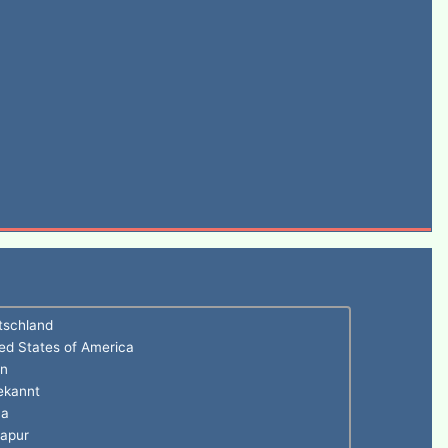
tschland
ed States of America
en
ekannt
na
gapur