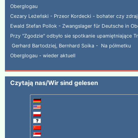
Oberglogau
Cezary Leżeński - Przeor Kordecki - bohater czy zdra
Ewald Stefan Pollok - Zwangslager für Deutsche in Ob
Przy "Zgodzie" odbyło sie spotkanie upamiętniające T
Gerhard Bartodziej, Bernhard Soika - Na półmetku
Oberglogau - wieder aktuell
Czytają nas/Wir sind gelesen