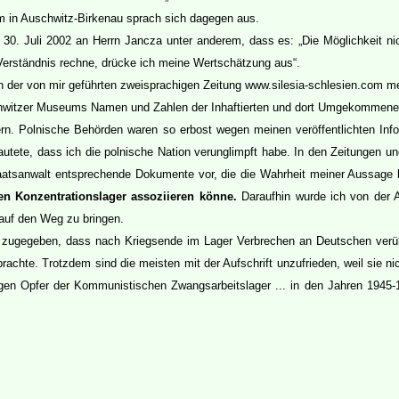
 in Auschwitz-Birkenau sprach sich dagegen aus.
 30. Juli 2002 an Herrn Jancza unter anderem, dass es: „Die Möglichkeit n
Verständnis rechne, drücke ich meine Wertschätzung aus“.
 der von mir geführten zweisprachigen Zeitung www.silesia-schlesien.com me
schwitzer Museums Namen und Zahlen der Inhaftierten und dort Umgekommenen
rn.
Polnische Behörden waren so erbost wegen meinen veröffentlichten Info
 lautete, dass ich die polnische Nation verunglimpft habe. In den Zeitungen 
taatsanwalt entsprechende Dokumente vor, die die Wahrheit meiner Aussag
 Konzentrationslager assoziieren könne.
Daraufhin wurde ich von der A
 auf den Weg zu bringen.
gegeben, dass nach Kriegsende im Lager Verbrechen an Deutschen verübt 
rachte. Trotzdem sind die meisten mit der Aufschrift unzufrieden, weil sie 
n Opfer der Kommunistischen Zwangsarbeitslager ... in den Jahren 1945-194