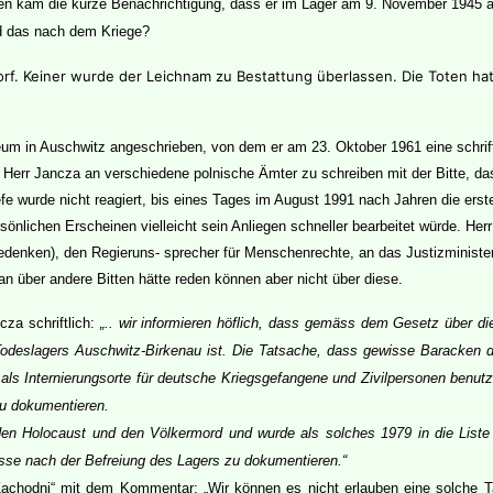
agen kam die kurze Benachrichtigung, dass er im Lager am 9. November 1945 
nd das nach dem Kriege?
orf. Keiner wurde der Leichnam zu Bestattung überlassen. Die Toten ha
m in Auschwitz angeschrieben, von dem er am 23. Oktober 1961 eine schriftl
err Jancza an verschiedene polnische Ämter zu schreiben mit der Bitte, das
fe wurde nicht reagiert, bis eines Tages im August 1991 nach Jahren die ers
sönlichen Erscheinen vielleicht sein Anliegen schneller bearbeitet würde. H
 Gedenken), den Regieruns- sprecher für Menschenrechte, an das Justizministe
 über andere Bitten hätte reden können aber nicht über diese.
za schriftlich:
„.. wir informieren höflich, dass gemäss dem Gesetz über d
odeslagers Auschwitz-Birkenau ist. Die Tatsache, dass gewisse Baracke
 als Internierungsorte für deutsche Kriegsgefangene und Zivilpersonen benutz
zu dokumentieren.
 den Holocaust und den Völkermord und wurde als solches 1979 in die Lis
se nach der Befreiung des Lagers zu dokumentieren.“
k Zachodni“ mit dem Kommentar: „Wir können es nicht erlauben eine solche 