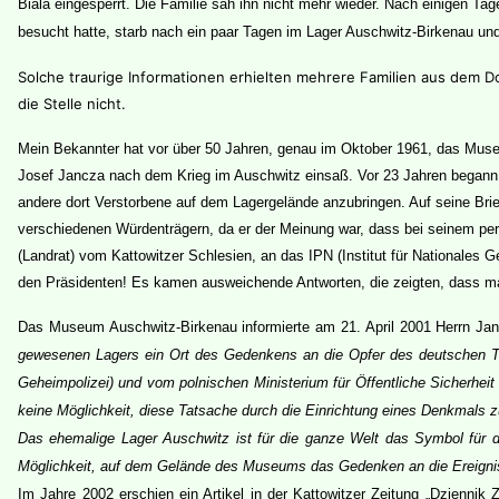
Biala eingesperrt. Die Familie sah ihn nicht mehr wieder. Nach einigen T
besucht hatte, starb nach ein paar Tagen im Lager Auschwitz-Birkenau u
Solche traurige Informationen erhielten mehrere Familien aus dem D
die Stelle nicht.
Mein Bekannter hat vor über 50 Jahren, genau im Oktober 1961, das Museu
Josef Jancza nach dem Krieg im Auschwitz einsaß. Vor 23 Jahren begann H
andere dort Verstorbene auf dem Lagergelände anzubringen. Auf seine Brie
verschiedenen Würdenträgern, da er der Meinung war, dass bei seinem per
(Landrat) vom Kattowitzer Schlesien, an das IPN (Institut für Nationales
den Präsidenten! Es kamen ausweichende Antworten, die zeigten, dass man
Das Museum Auschwitz-Birkenau informierte am 21. April 2001 Herrn Janc
gewesenen Lagers ein Ort des Gedenkens an die Opfer des deutschen T
Geheimpolizei) und vom polnischen Ministerium für Öffentliche Sicherheit
keine Möglichkeit, diese Tatsache durch die Einrichtung eines Denkmals 
Das ehemalige Lager Auschwitz ist für die ganze Welt das Symbol für
Möglichkeit, auf dem Gelände des Museums das Gedenken an die Ereignis
Im Jahre 2002 erschien ein Artikel in der Kattowitzer Zeitung „Dzienni