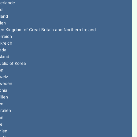
erlande
nd
land
ien
ed Kingdom of Great Britain and Northern Ireland
rreich
kreich
ada
sland
blic of Korea
en
weiz
weden
chia
ilien
en
ralien
an
ei
nien