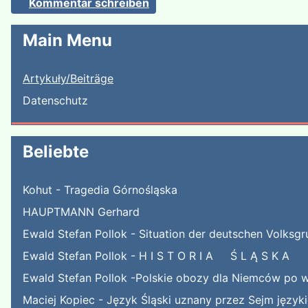
Kommentar schreiben
Main Menu
Artykuły/Beiträge
Datenschutz
Beliebte
Kohut - Tragedia Górnośląska
HAUPTMANN Gerhard
Ewald Stefan Pollok - Situation der deutschen Volksgr
Ewald Stefan Pollok - H I S T O R I A Ś L Ą S K A
Ewald Stefan Pollok -Polskie obozy dla Niemców po w
Maciej Kopiec - Język Śląski uznany przez Sejm języ