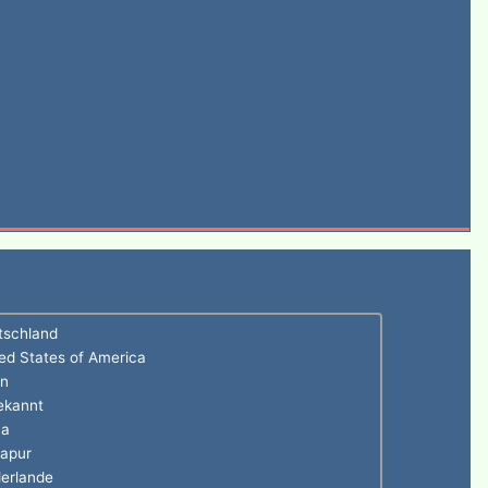
tschland
ed States of America
en
ekannt
na
gapur
erlande