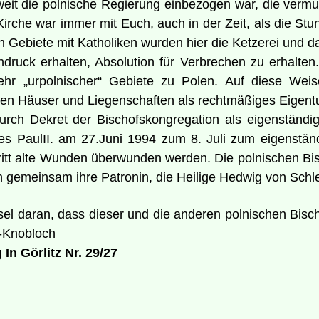
eweit die polnische Regierung einbezogen war, die vermu
 Kirche war immer mit Euch, auch in der Zeit, als die 
Gebiete mit Katholiken wurden hier die Ketzerei und das
ruck erhalten, Absolution für Verbrechen zu erhalten
hr „urpolnischer“ Gebiete zu Polen. Auf diese Wei
emden Häuser und Liegenschaften als rechtmäßiges Eige
rch Dekret der Bischofskongregation als eigenständi
s PaulII. am 27.Juni 1994 zum 8. Juli zum eigenständ
tt alte Wunden überwunden werden. Die polnischen Bis
en gemeinsam ihre Patronin, die Heilige Hedwig von Schl
el daran, dass dieser und die anderen polnischen Bisc
z-Knobloch
 In Görlitz Nr. 29/27