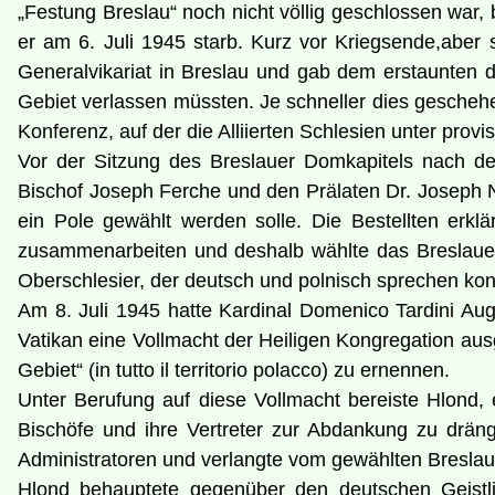
„Festung Breslau“ noch nicht völlig geschlossen war,
er am 6. Juli 1945 starb. Kurz vor Kriegsende,aber 
Generalvikariat in Breslau und gab dem erstaunten 
Gebiet verlassen müssten. Je schneller dies geschehe
Konferenz, auf der die Alliierten Schlesien unter provi
Vor der Sitzung des Breslauer Domkapitels nach de
Bischof Joseph Ferche und den Prälaten Dr. Joseph N
ein Pole gewählt werden solle. Die Bestellten erk
zusammenarbeiten und deshalb wählte das Breslauer
Oberschlesier, der deutsch und polnisch sprechen kon
Am 8. Juli 1945 hatte Kardinal Domenico Tardini A
Vatikan eine Vollmacht der Heiligen Kongregation ausg
Gebiet“ (in tutto il territorio polacco) zu ernennen.
Unter Berufung auf diese Vollmacht bereiste Hlond, 
Bischöfe und ihre Vertreter zur Abdankung zu drän
Administratoren und verlangte vom gewählten Breslauer
Hlond behauptete gegenüber den deutschen Geistlic