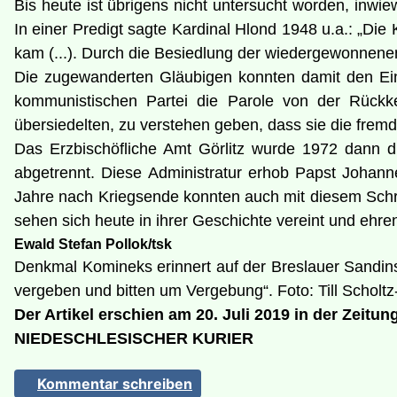
Bis heute ist übrigens nicht untersucht worden, inwi
In einer Predigt sagte Kardinal Hlond 1948 u.a.: „Die
kam (...). Durch die Besiedlung der wiedergewonnenen 
Die zugewanderten Gläubigen konnten damit den Eind
kommunistischen Partei die Parole von der Rückke
übersiedelten, zu verstehen geben, dass sie die fr
Das Erzbischöfliche Amt Görlitz wurde 1972 dann du
abgetrennt. Diese Administratur erhob Papst Johanne
Jahre nach Kriegsende konnten auch mit diesem Schri
sehen sich heute in ihrer Geschichte vereint und ehr
Ewald Stefan Pollok/tsk
Denkmal Komineks erinnert auf der Breslauer Sandins
vergeben und bitten um Vergebung“. Foto: Till Scholt
Der Artikel erschien am 20. Juli 2019 in der Zeitung
NIEDESCHLESISCHER KURIER
Kommentar schreiben