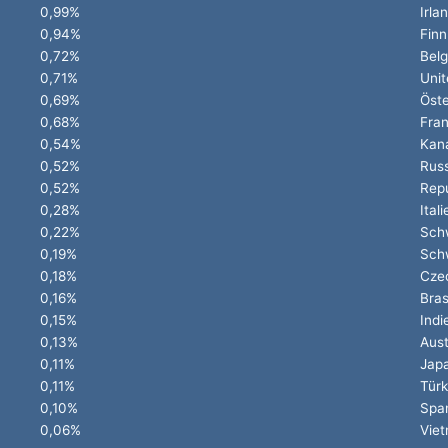
0,99%
Irla
0,94%
Finn
0,72%
Belg
0,71%
Unit
0,69%
Öste
0,68%
Fran
0,54%
Kan
0,52%
Rus
0,52%
Repu
0,28%
Itali
0,22%
Sch
0,19%
Sch
0,18%
Cze
0,16%
Bras
0,15%
Indi
0,13%
Aust
0,11%
Jap
0,11%
Türk
0,10%
Spa
0,06%
Vie