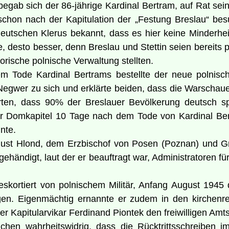
 begab sich der 86-jährige Kardinal Bertram, auf Rat se
schon nach der Kapitulation der „Festung Breslau“ be
deutschen Klerus bekannt, dass es hier keine Minder
, desto besser, denn Breslau und Stettin seien bereits
sorische polnische Verwaltung stellten.
m Tode Kardinal Bertrams bestellte der neue polnisch
egwer zu sich und erklärte beiden, dass die Warschau
lärten, dass 90% der Breslauer Bevölkerung deutsch 
 Domkapitel 10 Tage nach dem Tode von Kardinal Bertr
nte.
ugust Hlond, dem Erzbischof von Posen (Poznan) und G
ehändigt, laut der er beauftragt war, Administratoren 
eskortiert von polnischem Militär, Anfang August 194
gen. Eigenmächtig ernannte er zudem in den kirchenre
 Kapitularvikar Ferdinand Piontek den freiwilligen Amts
hen wahrheitswidrig, dass die Rücktrittsschreiben 