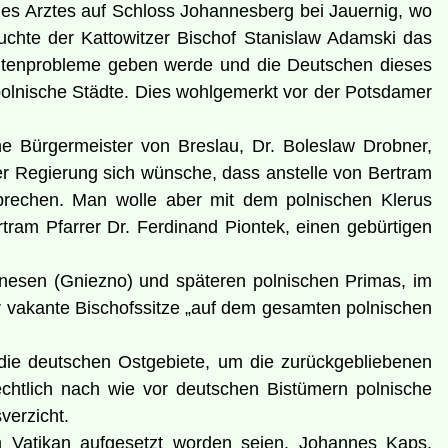
ines Arztes auf Schloss Johannesberg bei Jauernig, wo
suchte der Kattowitzer Bischof Stanislaw Adamski das
heitenprobleme geben werde und die Deutschen dieses
 polnische Städte. Dies wohlgemerkt vor der Potsdamer
e Bürgermeister von Breslau, Dr. Boleslaw Drobner,
er Regierung sich wünsche, dass anstelle von Bertram
sprechen. Man wolle aber mit dem polnischen Klerus
am Pfarrer Dr. Ferdinand Piontek, einen gebürtigen
nesen (Gniezno) und späteren polnischen Primas, im
für vakante Bischofssitze „auf dem gesamten polnischen
5 die deutschen Ostgebiete, um die zurückgebliebenen
chtlich nach wie vor deutschen Bistümern polnische
verzicht.
im Vatikan aufgesetzt worden seien. Johannes Kaps,