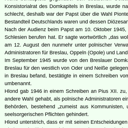
Konsistorialrat des Domkapitels in Breslau, wurde n
schlecht, deshalb war der Papst über die Wahl Pionte
Bestandteil Deutschlands waren und dessen Diözesa
Nach der Audienz beim Papst am 10. Oktober 1945, sc
Schlesien berufen hat. Er sagte wortwörtlich „das wo
am 12. August den nunmehr unter polnischer Verwal
Administratoren für Breslau, Oppeln (Opole) und Lan
Im September 1945 wurde von den Breslauer Domkapi
Breslau für den westlich von Oder und Neiße gelegene
in Breslau befand, bestätigte in einem Schreiben vo
umbenannt.
Hlond gab 1946 in einem Schreiben an Pius XII. zu
andere Wahl gehabt, als polnische Administratoren e
Behörden, bestehend „zumeist aus Kommunisten, u
seelsorgerischen Pflichten gehindert.
Hlond unterstrich, dass er mit seinen Entscheidunge