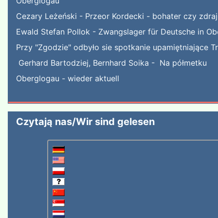
Oberglogau
Cezary Leżeński - Przeor Kordecki - bohater czy zdra
Ewald Stefan Pollok - Zwangslager für Deutsche in Ob
Przy "Zgodzie" odbyło sie spotkanie upamiętniające T
Gerhard Bartodziej, Bernhard Soika - Na półmetku
Oberglogau - wieder aktuell
Czytają nas/Wir sind gelesen