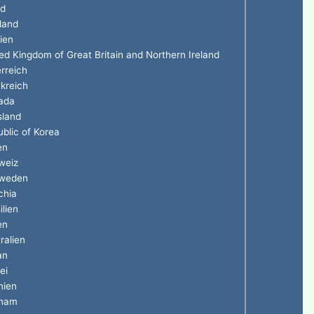
nd
land
ien
ed Kingdom of Great Britain and Northern Ireland
rreich
kreich
ada
sland
blic of Korea
en
weiz
weden
chia
ilien
en
ralien
an
ei
nien
tnam