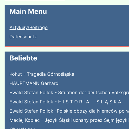
Main Menu
Artykuły/Beiträge
Datenschutz
Beliebte
Kohut - Tragedia Górnośląska
HAUPTMANN Gerhard
Ewald Stefan Pollok - Situation der deutschen Volksgr
Ewald Stefan Pollok - H I S T O R I A Ś L Ą S K A
Ewald Stefan Pollok -Polskie obozy dla Niemców po w
Maciej Kopiec - Język Śląski uznany przez Sejm języ