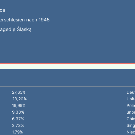
jca
erschlesien nach 1945
ragedię Śląską
27,65%
Deu
23,20%
Unit
19,99%
Pol
9,30%
unb
6,37%
Chi
2,73%
Sin
1,79%
Nied