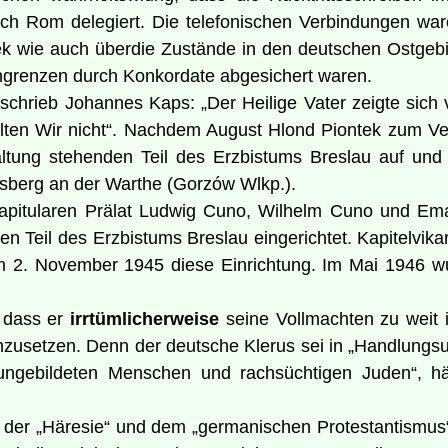
ach Rom delegiert. Die telefonischen Verbindungen war
k wie auch überdie Zustände in den deutschen Ostgebie
ngrenzen durch Konkordate abgesichert waren.
hrieb Johannes Kaps: „Der Heilige Vater zeigte sich v
llten Wir nicht“. Nachdem August Hlond Piontek zum Verz
tung stehenden Teil des Erzbistums Breslau auf und ü
dsberg an der Warthe (Gorzów Wlkp.).
tularen Prälat Ludwig Cuno, Wilhelm Cuno und Emanu
n Teil des Erzbistums Breslau eingerichtet. Kapitelvika
m 2. November 1945 diese Einrichtung. Im Mai 1946 wu
, dass er
irrtümlicherweise
seine Vollmachten zu weit i
inzusetzen. Denn der deutsche Klerus sei in „Handlungs
ngebildeten Menschen und rachsüchtigen Juden“, hät
n der „Häresie“ und dem „germanischen Protestantismus